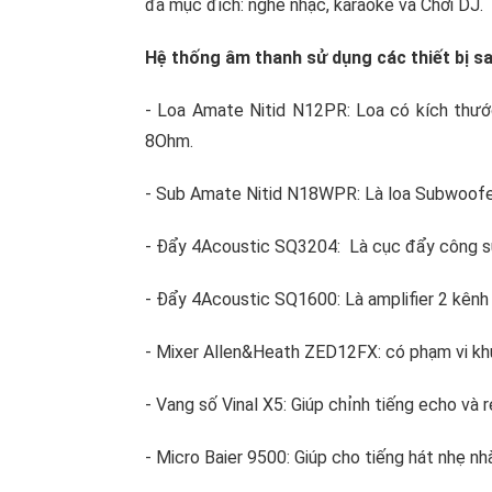
đa mục đích: nghe nhạc, karaoke và Chơi DJ.
Hệ thống âm thanh sử dụng các thiết bị sa
- Loa Amate Nitid N12PR: Loa có kích thước
8Ohm.
- Sub Amate Nitid N18WPR: Là loa Subwoofe
- Đẩy 4Acoustic SQ3204: Là cục đẩy công s
- Đẩy 4Acoustic SQ1600: Là amplifier 2 kên
- Mixer Allen&Heath ZED12FX: có phạm vi khu
- Vang số Vinal X5: Giúp chỉnh tiếng echo và
- Micro Baier 9500: Giúp cho tiếng hát nhẹ nh