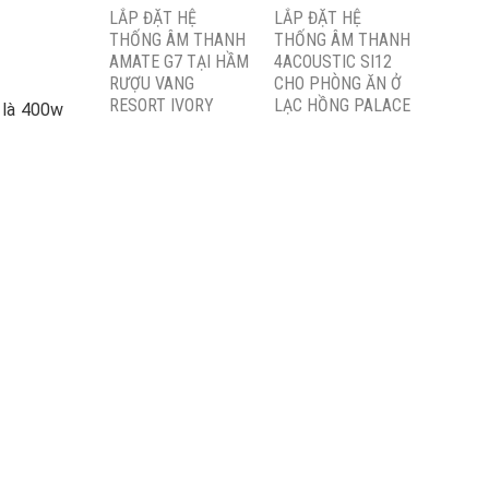
LẮP ĐẶT HỆ
LẮP ĐẶT HỆ
THỐNG ÂM THANH
THỐNG ÂM THANH
AMATE G7 TẠI HẦM
4ACOUSTIC SI12
RƯỢU VANG
CHO PHÒNG ĂN Ở
RESORT IVORY
LẠC HỒNG PALACE
 là 400w