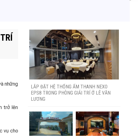
Tìm kiếm
TRÍ
 và những
LẮP ĐẶT HỆ THỐNG ẤM THANH NEXO
EPS8 TRONG PHÒNG GIẢI TRÍ Ở LÊ VĂN
LƯƠNG
h trở lên
ục vụ cho