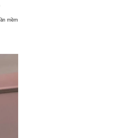
h
phần mềm