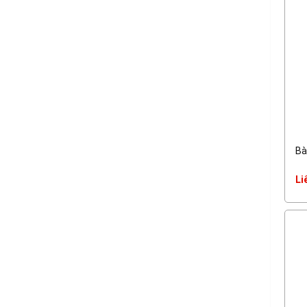
Bà
Li