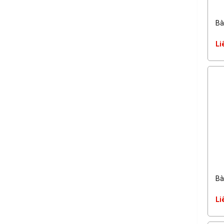
Bà
Li
Bà
Li