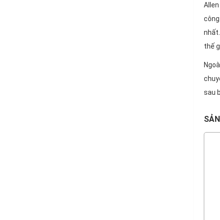
Allen
công 
nhất.
thế g
Ngoài
chuy
sau 
SẢN