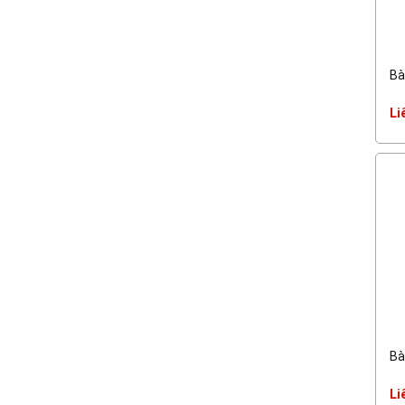
Bà
Li
Bà
Li