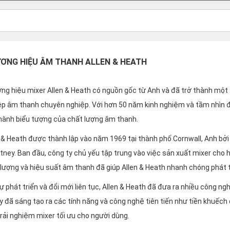
ƠNG HIỆU ÂM THANH ALLEN & HEATH
ng hiệu mixer Allen & Heath có nguồn gốc từ Anh và đã trở thành một
ệp âm thanh chuyên nghiệp. Với hơn 50 năm kinh nghiệm và tầm nhìn đổ
thành biểu tượng của chất lượng âm thanh.
 & Heath được thành lập vào năm 1969 tại thành phố Cornwall, Anh bởi
ney. Ban đầu, công ty chủ yếu tập trung vào việc sản xuất mixer cho h
 lượng và hiệu suất âm thanh đã giúp Allen & Heath nhanh chóng phát 
ự phát triển và đổi mới liên tục, Allen & Heath đã đưa ra nhiều công 
y đã sáng tạo ra các tính năng và công nghệ tiên tiến như tiền khuếch 
rải nghiệm mixer tối ưu cho người dùng.