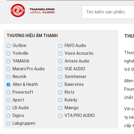
THƯƠNG HIỆU ÂM THANH
THƯ
Outline
FAVO Audio
Thươ
Yorkville
Voice Acoustic
YAMAHA
Amate Audio
nghi
Marani Pro Audio
VUE AUDIO
trở 
Neutrik
Sennheiser
Allen
Allen & Heath
Baiervires
Pount
Powersoft
Klotz
chất
Apect
Kuledy
LB Audio
Maingo
Với s
Digico
VTA PRO AUDIO
ty nà
Labgruppen
cấp t