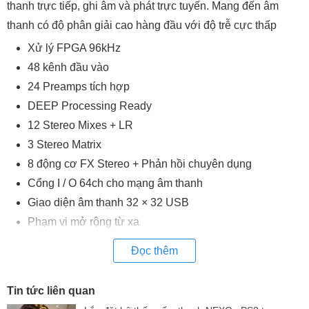
thanh trực tiếp, ghi âm và phát trực tuyến. Mang đến âm
thanh có độ phân giải cao hàng đầu với độ trễ cực thấp
Xử lý FPGA 96kHz
48 kênh đầu vào
24 Preamps tích hợp
DEEP Processing Ready
12 Stereo Mixes + LR
3 Stereo Matrix
8 động cơ FX Stereo + Phản hồi chuyên dụng
Cổng I / O 64ch cho mạng âm thanh
Giao diện âm thanh 32 × 32 USB
Phạm vi mở rộng từ xa
Phù hợp với: Trực tiếp, Phòng thu, Truyền trực tuyến, Cài
Đọc thêm
đặt A / V, Âm thanh công ty, Nhà Thờ.
Tin tức liên quan