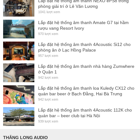
Lắp đặt hệ thống ấm thanh NEXO ePS8 trong
phòng giải trí ở Lê Văn Lương
1041 lượt xem
Lắp đặt hệ thống âm thanh Amate G7 tại hầm
rượu vang Resort Ivory
970 lượt xem
Lắp đặt hệ thống âm thanh 4Acoustic Si12 cho
phòng ăn ở Lạc Hồng Palace
957 lượt xem
Lắp đặt hệ thống âm thanh nhà hàng Zumwhere
ở Quận 1
942 lượt xem
Việc mixing chưa bao giờ dễ dàng hơn thế!
Lắp đặt hệ thống âm thanh loa Kuledy CX12 cho
quán bar beer ở Bạch Đằng, Hai Bà Trưng
Với mỗi thiết kế mới, Allen & Heath luôn nỗ lực để tiến gần
942 lượt xem
hơn đến trải nghiệm mixing đỉnh cao. Bảng điều khiển của
Lắp đặt hệ thống âm thanh 4Acoustic 112K cho
SQ tập trung xung quanh màn hình cảm ứng điện dung 7” có
quán bar – beer club tại Hà Nội
độ phân giải cao, được bao quanh bởi một loạt các bộ mã
939 lượt xem
hóa chiếu sáng, có độ bám cao để tạo ra sự kết hợp trực
THĂNG LONG AUDIO
quan, tích hợp giữa phản hồi hình ảnh rõ ràng và điều khiển