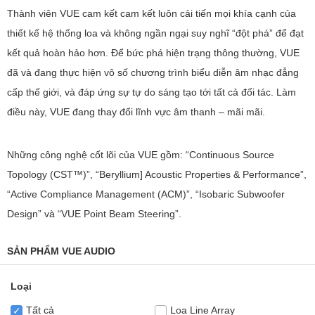
Thành viên VUE cam kết cam kết luôn cải tiến mọi khía cạnh của
thiết kế hệ thống loa và không ngần ngại suy nghĩ “đột phá” để đạt
kết quả hoàn hảo hơn. Để bức phá hiện trạng thông thường, VUE
đã và đang thực hiện vô số chương trình biểu diễn âm nhạc đẳng
cấp thế giới, và đáp ứng sự tự do sáng tạo tới tất cả đối tác. Làm
điều này, VUE đang thay đổi lĩnh vực âm thanh – mãi mãi.
Những công nghệ cốt lõi của VUE gồm: “Continuous Source
Topology (CST™)”, “Beryllium] Acoustic Properties & Performance”,
“Active Compliance Management (ACM)”, “Isobaric Subwoofer
Design” và “VUE Point Beam Steering”.
SẢN PHẨM VUE AUDIO
Loại
Tất cả
Loa Line Array
✓