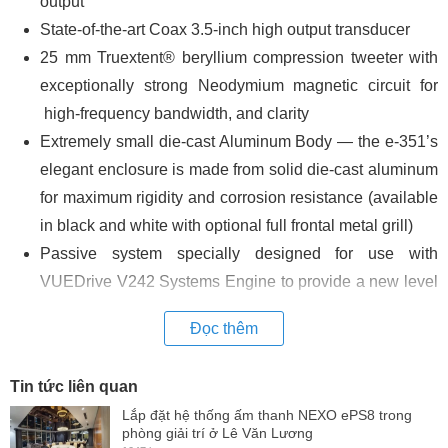
output
State-of-the-art Coax 3.5-inch high output transducer
25 mm Truextent® beryllium compression tweeter with
exceptionally strong Neodymium magnetic circuit for
high-frequency bandwidth, and clarity
Extremely small die-cast Aluminum Body — the e-351’s
elegant enclosure is made from solid die-cast aluminum
for maximum rigidity and corrosion resistance (available
in black and white with optional full frontal metal grill)
Passive system specially designed for use with
VUEDrive V242 Systems Engine to provide a new level
of sonic accuracy and output
Đọc thêm
Flexible mounting with included bracket enables quick
and intuitive speaker aiming, with M6 safety anchor.
Tin tức liên quan
Description
Lắp đặt hệ thống ấm thanh NEXO ePS8 trong
phòng giải trí ở Lê Văn Lương
The two-way e-351 Nano Speaker redefines small