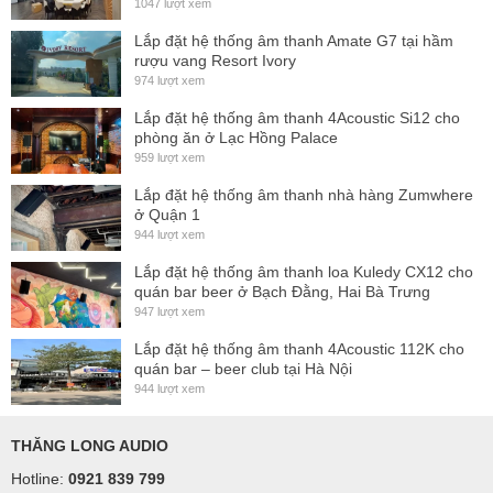
1047 lượt xem
loudspeaker capabilities by producing high output
Lắp đặt hệ thống âm thanh Amate G7 tại hầm
exceptionally high-quality sound form a very compact
rượu vang Resort Ivory
974 lượt xem
aluminum die-cast weather and corrosion resistant system.
With reference quality flat response from 130 Hz to well
Lắp đặt hệ thống âm thanh 4Acoustic Si12 cho
phòng ăn ở Lạc Hồng Palace
above what the most discerning humans can hear, the e-352
959 lượt xem
is capable of output levels of systems typically twice the
Lắp đặt hệ thống âm thanh nhà hàng Zumwhere
size.
ở Quận 1
944 lượt xem
The e-351 utilizes applying state-of-the-art materials and
Lắp đặt hệ thống âm thanh loa Kuledy CX12 cho
technology to achieve audiophile quality at professional
quán bar beer ở Bạch Đằng, Hai Bà Trưng
sound pressure levels. State-of-the-art 3.5-inch co-axial
947 lượt xem
cone transducer achieves high output by combining a very
Lắp đặt hệ thống âm thanh 4Acoustic 112K cho
powerful Neodymium magnetic circuit for efficiency with
quán bar – beer club tại Hà Nội
944 lượt xem
high-temperature voice coils and physical optimization of the
magnet assembly for maximum heat dissipation to the
THĂNG LONG AUDIO
aluminum enclosure. Coaxially mounted through the pole
Hotline:
0921 839 799
piece of the driver is a unique beryllium 25 mm compression