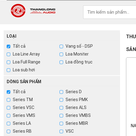
LOẠI
THƯ
Tất cả
Vang số - DSP
SẢN
Loa Line Array
Loa Moniter
Loa Full Range
Loa đồng trục
Loa sub hơi
DÒNG SẢN PHẨM
Tất cả
Series D
Series TM
Series PMK
Series VSC
Series ALS
Series VMS
Series VMBS
Series LA
Series MBR
NA
Series RB
VSC