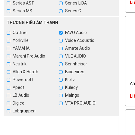
Li
Series AST
Series LiDA
Series MS
Series C
THƯƠNG HIỆU ÂM THANH
Outline
FAVO Audio
Yorkville
Voice Acoustic
YAMAHA
Amate Audio
Marani Pro Audio
VUE AUDIO
Neutrik
Sennheiser
Allen & Heath
Baiervires
Powersoft
Klotz
Am
Apect
Kuledy
LB Audio
Maingo
Li
Digico
VTA PRO AUDIO
Labgruppen