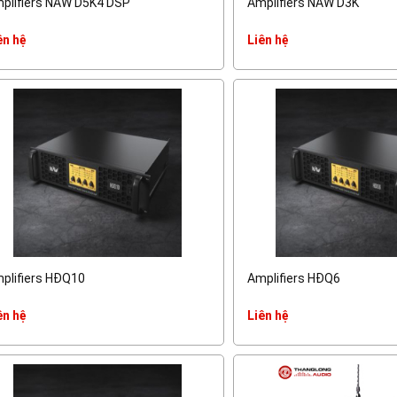
plifiers NAW D5K4 DSP
Amplifiers NAW D3K
ên hệ
Liên hệ
plifiers HĐQ10
Amplifiers HĐQ6
ên hệ
Liên hệ