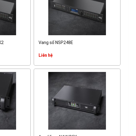
K2
Vang số NSP248E
Liên hệ