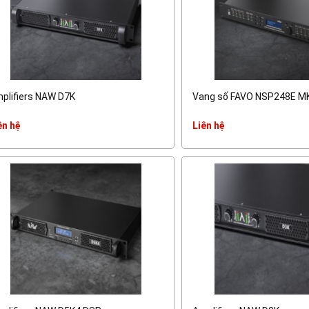
plifiers NAW D7K
Vang số FAVO NSP248E M
ên hệ
Liên hệ