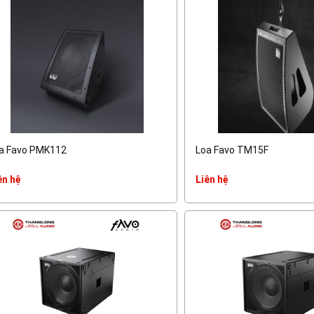
a Favo PMK112
Loa Favo TM15F
ên hệ
Liên hệ