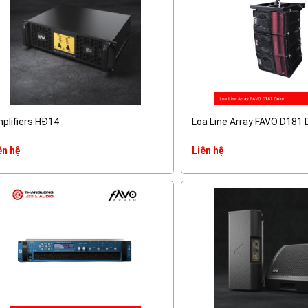
plifiers HĐ14
Loa Line Array FAVO D181
ên hệ
Liên hệ