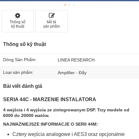
Thông số
Mô tả
kỹ thuật
sản phẩm
Thông số kỹ thuật
Dòng Sản Phẩm:
LINEA RESEARCH
Loại sản phẩm:
Amplifier - Đẩy
Bài viết đánh giá
SERIA 44C - MARZENIE INSTALATORA
4 wejścia i 4 wyjścia ze zintegrowanym DSP. Trzy modele od
6000 do 20000 watów.
NAJWAŻNIEJSZE INFORMACJE O SERII 44M:
Cztery wejścia analogowe i AES3 oraz opcjonalnie