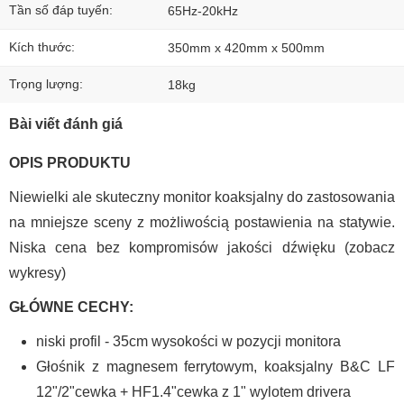
Tần số đáp tuyến:
65Hz-20kHz
Kích thước:
350mm x 420mm x 500mm
Trọng lượng:
18kg
Bài viết đánh giá
OPIS PRODUKTU
Niewielki ale skuteczny monitor koaksjalny do zastosowania
na mniejsze sceny z możliwością postawienia na statywie.
Niska cena bez kompromisów jakości dźwięku (zobacz
wykresy)
GŁÓWNE CECHY:
niski profil - 35cm wysokości w pozycji monitora
Głośnik z magnesem ferrytowym, koaksjalny B&C LF
12"/2"cewka + HF1.4"cewka z 1" wylotem drivera