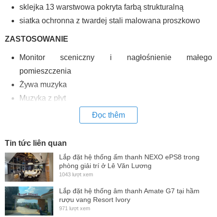
sklejka 13 warstwowa pokryta farbą strukturalną
siatka ochronna z twardej stali malowana proszkowo
ZASTOSOWANIE
Monitor sceniczny i nagłośnienie małego
pomieszczenia
Żywa muzyka
Muzyka z płyt
Mowa
Đọc thêm
Tin tức liên quan
Lắp đặt hệ thống ấm thanh NEXO ePS8 trong
phòng giải trí ở Lê Văn Lương
1043 lượt xem
Lắp đặt hệ thống âm thanh Amate G7 tại hầm
rượu vang Resort Ivory
971 lượt xem