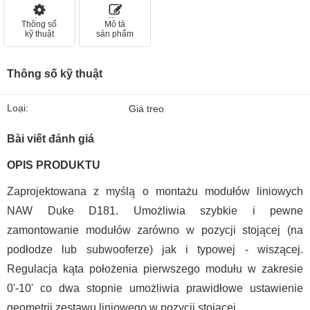
Thông số
Mô tả
kỹ thuật
sản phẩm
Thông số kỹ thuật
Loại:
Giá treo
Bài viết đánh giá
OPIS PRODUKTU
Zaprojektowana z myślą o montażu modułów liniowych
NAW Duke D181. Umożliwia szybkie i pewne
zamontowanie modułów zarówno w pozycji stojącej (na
podłodze lub subwooferze) jak i typowej - wiszącej.
Regulacja kąta położenia pierwszego modułu w zakresie
0'-10' co dwa stopnie umożliwia prawidłowe ustawienie
geometrii zestawu liniowego w pozycji stojącej.