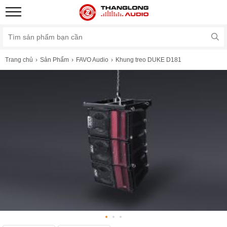
Trang chủ
Sản Phẩm
FAVO Audio
Khung treo DUKE D181