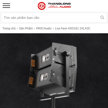
Trang chủ
Sản Phẩm
FAVO Audio
Loa Favo 4XD181 2XLA3C