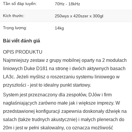
Tần số đáp tuyến:
70Hz - 18kHz
Kích thước:
250wys x 420szer x 300gł
Trọng lượng:
14kg
Bài viết đánh giá
OPIS PRODUKTU
Najmniejszy zestaw z grupy mobilnej oparty na 2 modułach
liniowych Duke D181 na stronę i dwóch aktywnych basach
LA3c. Jeżeli myślisz o roszerzaniu systemu liniowego w
przyszłości - jest to idealny punkt startowy.
System jest przeznaczony dla zespołów, DJów i firm
nagłaśniających zarówno małe jak i większe imprezy. W
przedstawionej konfiguracji zapewnia doskonały dźwięk na
salach (także trudnych akustycznie) i małych plenerach do
20m i jest w pełni skalowalny, co oznacza możliwość