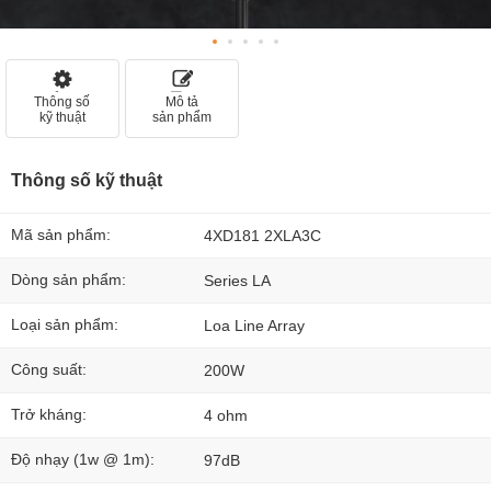
Thông số
Mô tả
kỹ thuật
sản phẩm
Thông số kỹ thuật
Mã sản phẩm:
4XD181 2XLA3C
Dòng sản phẩm:
Series LA
Loại sản phẩm:
Loa Line Array
Công suất:
200W
Trở kháng:
4 ohm
Độ nhạy (1w @ 1m):
97dB