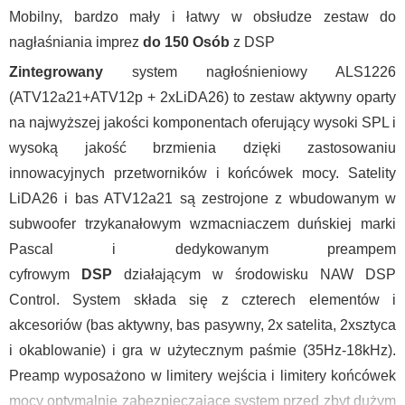
Mobilny, bardzo mały i łatwy w obsłudze zestaw do
nagłaśniania imprez
do 150 Osób
z DSP
Zintegrowany
system nagłośnieniowy ALS1226
(ATV12a21+ATV12p + 2xLiDA26) to zestaw aktywny oparty
na najwyższej jakości komponentach oferujący wysoki SPL i
wysoką jakość brzmienia dzięki zastosowaniu
innowacyjnych przetworników i końcówek mocy. Satelity
LiDA26 i bas ATV12a21 są zestrojone z wbudowanym w
subwoofer trzykanałowym wzmacniaczem duńskiej marki
Pascal i dedykowanym preampem
cyfrowym
DSP
działającym w środowisku NAW DSP
Control. System składa się z czterech elementów i
akcesoriów (bas aktywny, bas pasywny, 2x satelita, 2xsztyca
i okablowanie) i gra w użytecznym paśmie (35Hz-18kHz).
Preamp wyposażono w limitery wejścia i limitery końcówek
mocy optymalnie zabezpieczające system przed zbyt dużym