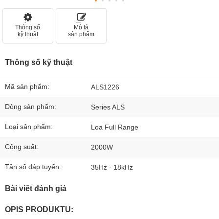
Thông số
Mô tả
kỹ thuật
sản phẩm
Thông số kỹ thuật
Mã sản phẩm:
ALS1226
Dòng sản phẩm:
Series ALS
Loại sản phẩm:
Loa Full Range
Công suất:
2000W
Tần số đáp tuyến:
35Hz - 18kHz
Bài viết đánh giá
OPIS PRODUKTU: