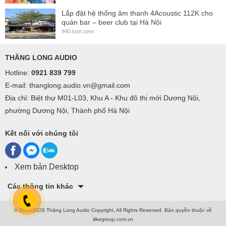
cyfrowym przedwzmacniaczem z wszystkimi funkcjami
Lắp đặt hệ thống âm thanh 4Acoustic 112K cho
DSP, możliwością sterowania poprzez Ethernet i
quán bar – beer club tại Hà Nội
940 lượt xem
dedykowane oprogramowanie
Pasywny bas ATV12p
THĂNG LONG AUDIO
Okablowanie całości - kable głośnikowe Neutrik
Hotline:
0921 839 799
Speakon do podłączenia satelitów i prądowe Powercon
E-mail: thanglong.audio.vn@gmail.com
Statywy do wyboru - Statyw głośnikowy standardowy
Địa chỉ: Biệt thự M01-L03, Khu A - Khu đô thị mới Dương Nội,
lub montowany w basie
phường Dương Nội, Thành phố Hà Nội
OPCJONALNIE:
Kết nối với chúng tôi
pokrowce z twardej kordury z logo firmowym (nie są w
cenie zestawu chyba że odnotowano inaczej),
Xem bản Desktop
Các thông tin khác
© 2016-2026 Thăng Long Audio Copyright, All Rights Reserved.
Bản quyền thuộc về
ilikegroup.com.vn