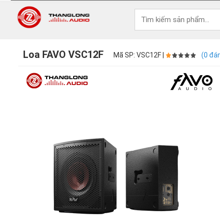
Loa FAVO VSC12F
Mã SP: VSC12F |
(0 đán