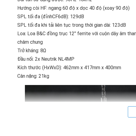
Hướng còi HF: ngang 60 độ x dọc 40 độ (xoay 90 độ)
SPL tối đa (đỉnhCF6dB): 129dB
SPL tối đa khi tải liên tục trong thời gian dài: 123dB
Loa: Loa B&C đồng trục 12" ferrite với cuộn dây âm than
châm chung
Trở kháng: 8Ω
Đầu nối: 2x Neutrik NL4MP
Kích thước (HxWxD): 462mm x 417mm x 400mm
Cân nặng: 21kg