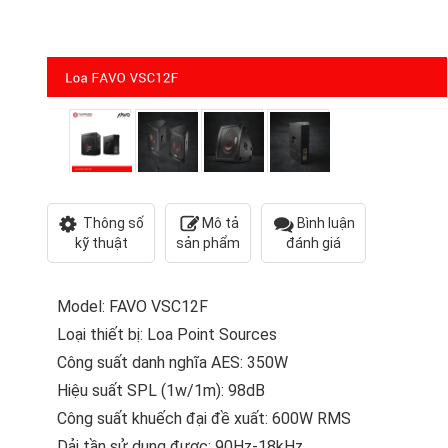
Thông số
Mô tả
Bình luận
kỹ thuật
sản phẩm
đánh giá
Model: FAVO VSC12F
Loại thiết bị: Loa Point Sources
Công suất danh nghĩa AES: 350W
Hiệu suất SPL (1w/1m): 98dB
Công suất khuếch đại đề xuất: 600W RMS
Dải tần sử dụng được: 90Hz-18kHz