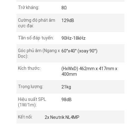
Trở kháng:
8Ω
Cường độ phát âm
129dB
cực đại:
Tần số đáp tuyến:
90Hz-18kHz
Góc phủ âm (Ngang x
60°x40° (xoay 90°)
Dọc):
Kích thước:
(HxWxD) 462mm x 417mm x
400mm
Trọng lượng:
21kg
Hiệu suất SPL
98dB
(1W/1m):
Kết nối:
2x Neutrik NL4MP