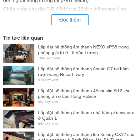
bên ngoài trong tương lai (AVB, Milan).
Chấp nhận các tệp FIR 48kHz và 96kHz thông qua ứng
dụng System Engineer.
Đọc thêm
Tin tức liên quan
Lắp đặt hệ thống ấm thanh NEXO ePS8 trong
phòng giải trí ở Lê Văn Lương
1041 lượt xem
Lắp đặt hệ thống âm thanh Amate G7 tại hầm
rượu vang Resort Ivory
970 lượt xem
Lắp đặt hệ thống âm thanh 4Acoustic Si12 cho
phòng ăn ở Lạc Hồng Palace
957 lượt xem
Lắp đặt hệ thống âm thanh nhà hàng Zumwhere
ở Quận 1
942 lượt xem
Lắp đặt hệ thống âm thanh loa Kuledy CX12 cho