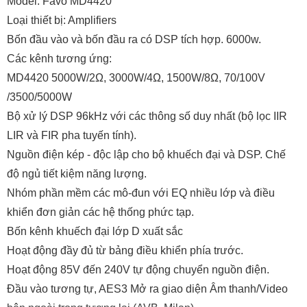
Model: Favo MD4420
Loại thiết bị: Amplifiers
Bốn đầu vào và bốn đầu ra có DSP tích hợp. 6000w.
Các kênh tương ứng:
MD4420 5000W/2Ω, 3000W/4Ω, 1500W/8Ω, 70/100V
/3500/5000W
Bộ xử lý DSP 96kHz với các thông số duy nhất (bộ lọc IIR
LIR và FIR pha tuyến tính).
Nguồn điện kép - độc lập cho bộ khuếch đại và DSP. Chế
độ ngủ tiết kiệm năng lượng.
Nhóm phần mềm các mô-đun với EQ nhiều lớp và điều
khiển đơn giản các hệ thống phức tạp.
Bốn kênh khuếch đại lớp D xuất sắc
Hoạt động đầy đủ từ bảng điều khiển phía trước.
Hoạt động 85V đến 240V tự động chuyển nguồn điện.
Đầu vào tương tự, AES3 Mở ra giao diện Âm thanh/Video