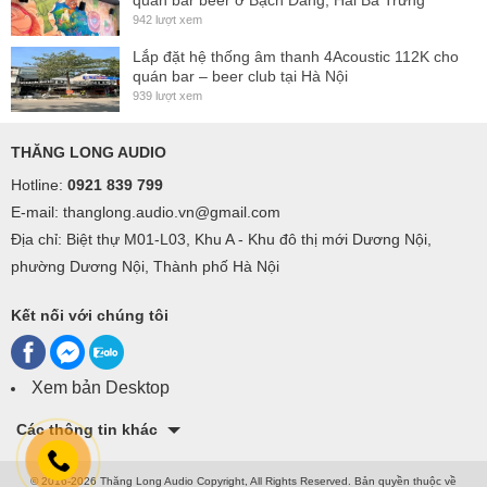
quán bar beer ở Bạch Đằng, Hai Bà Trưng
942 lượt xem
Lắp đặt hệ thống âm thanh 4Acoustic 112K cho
quán bar – beer club tại Hà Nội
939 lượt xem
THĂNG LONG AUDIO
Hotline:
0921 839 799
E-mail: thanglong.audio.vn@gmail.com
Địa chỉ: Biệt thự M01-L03, Khu A - Khu đô thị mới Dương Nội,
phường Dương Nội, Thành phố Hà Nội
Kết nối với chúng tôi
Xem bản Desktop
Các thông tin khác
© 2016-2026 Thăng Long Audio Copyright, All Rights Reserved.
Bản quyền thuộc về