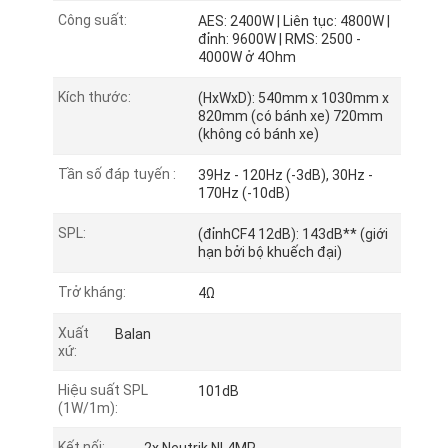
Công suất:
AES: 2400W | Liên tục: 4800W |
đỉnh: 9600W | RMS: 2500 -
4000W ở 4Ohm
Kích thước:
(HxWxD): 540mm x 1030mm x
820mm (có bánh xe) 720mm
(không có bánh xe)
Tần số đáp tuyến :
39Hz - 120Hz (-3dB), 30Hz -
170Hz (-10dB)
SPL:
(đỉnhCF4 12dB): 143dB** (giới
hạn bởi bộ khuếch đại)
Trở kháng:
4Ω
Xuất
Balan
xứ:
Hiệu suất SPL
101dB
(1W/1m):
Kết nối: