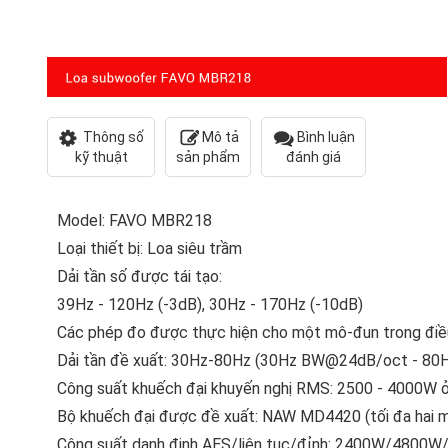
Thông số
Mô tả
Bình luận
kỹ thuật
sản phẩm
đánh giá
Model: FAVO MBR218
Loại thiết bị: Loa siêu trầm
Dải tần số được tái tạo:
39Hz - 120Hz (-3dB), 30Hz - 170Hz (-10dB)
Các phép đo được thực hiện cho một mô-đun trong đi
Dải tần đề xuất: 30Hz-80Hz (30Hz BW@24dB/oct - 8
Công suất khuếch đại khuyến nghị RMS: 2500 - 4000W
Bộ khuếch đại được đề xuất: NAW MD4420 (tối đa hai m
Công suất danh định AES/liên tục/đỉnh: 2400W/4800