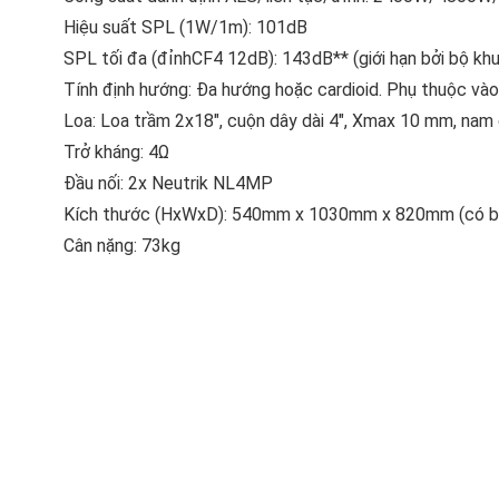
Hiệu suất SPL (1W/1m): 101dB
SPL tối đa (đỉnhCF4 12dB): 143dB** (giới hạn bởi bộ kh
Tính định hướng: Đa hướng hoặc cardioid. Phụ thuộc và
Loa: Loa trầm 2x18", cuộn dây dài 4", Xmax 10 mm, n
Trở kháng: 4Ω
Đầu nối: 2x Neutrik NL4MP
Kích thước (HxWxD): 540mm x 1030mm x 820mm (có bá
Cân nặng: 73kg