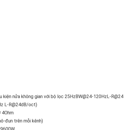
ều kiện nửa không gian với bộ lọc 25HzBW@24-120HzL-R@24
0Hz L-R@24dB/oct)
 ở 4Ohm
ô-đun trên mỗi kênh)
W/9600W