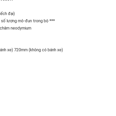
uếch đại)
o số lượng mô-đun trong bộ ***
am châm neodymium
nh xe) 720mm (không có bánh xe)