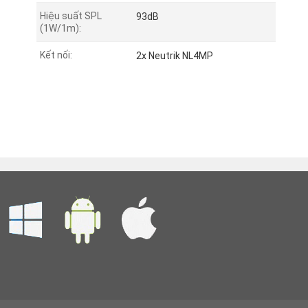
Hiệu suất SPL
93dB
(1W/1m):
Kết nối:
2x Neutrik NL4MP