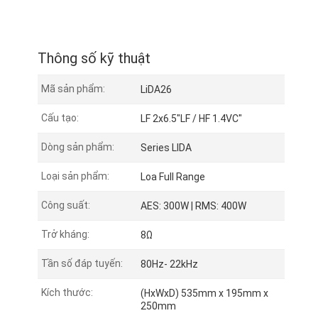
Thông số kỹ thuật
Mã sản phẩm:
LiDA26
Cấu tạo:
LF 2x6.5"LF / HF 1.4VC"
Dòng sản phẩm:
Series LIDA
Loại sản phẩm:
Loa Full Range
Công suất:
AES: 300W | RMS: 400W
Trở kháng:
8Ω
Tần số đáp tuyến:
80Hz- 22kHz
Kích thước:
(HxWxD) 535mm x 195mm x
250mm