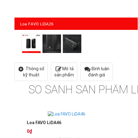
Thông số
Mô tả
Bình luận
kỹ thuật
sản phẩm
đánh giá
SO SÁNH SẢN PHẨM L
Loa FAVO LiDA46
0₫