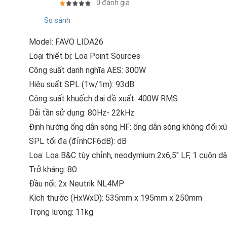
0 đánh giá
So sánh
Model: FAVO LIDA26
Loại thiết bị: Loa Point Sources
Công suất danh nghĩa AES: 300W
Hiệu suất SPL (1w/1m): 93dB
Công suất khuếch đại đề xuất: 400W RMS
Dải tần sử dụng: 80Hz- 22kHz
Định hướng ống dẫn sóng HF: ống dẫn sóng không đối xứ
SPL tối đa (đỉnhCF6dB): dB
Loa: Loa B&C tùy chỉnh, neodymium 2x6,5" LF, 1 cuộn 
Trở kháng: 8Ω
Đầu nối: 2x Neutrik NL4MP
Kích thước (HxWxD): 535mm x 195mm x 250mm
Trọng lượng: 11kg