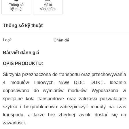
Thông số
Mô tả
kỹ thuật
sản phẩm
Thông số kỹ thuật
Loại:
Chân đế
Bài viết đánh giá
OPIS PRODUKTU:
Skrzynia przeznaczona do transportu oraz przechowywania
4 modułów liniowych NAW D181 DUKE. Idealnie
dopasowana do wymiarów modułów. Wyposażona w
specjalne koła transportowe oraz zatrzaski pozwalające
szybko i bezproblemowo zabezpieczyć moduły na czas
transportu, a także bez zbędnej zwłoki dostać się do
zawartości.