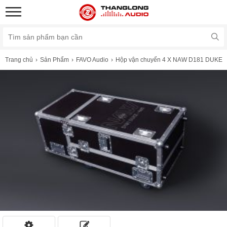
Trang chủ
Sản Phẩm
FAVO Audio
Hộp vận chuyển 4 X NAW D181 DUKE