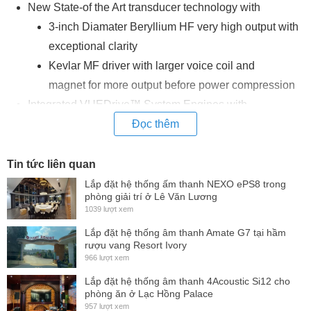
New State-of the Art transducer technology with
3-inch Diamater Beryllium HF very high output with
exceptional clarity
Kevlar MF driver with larger voice coil and
magnet for more output before power compression
Integrated VUEDrive™ System Engines with
SystemVUE network control and Dante networking
Đọc thêm
audio distribution.
Extremely Scalable – Continuous Source
Tin tức liên quan
Topology (CST™) technology allows the combination
Lắp đặt hệ thống ấm thanh NEXO ePS8 trong
phòng giải trí ở Lê Văn Lương
of al-12 acoustic elements with al-8s and al-4s to build
1039 lượt xem
complex hybrid arrays
Lắp đặt hệ thống âm thanh Amate G7 tại hầm
Integrated flying hardware allows quick assembly of
rượu vang Resort Ivory
966 lượt xem
large arrays
Full complement of system optimized subwoofers, flying
Lắp đặt hệ thống âm thanh 4Acoustic Si12 cho
phòng ăn ở Lạc Hồng Palace
and transport accessories
957 lượt xem