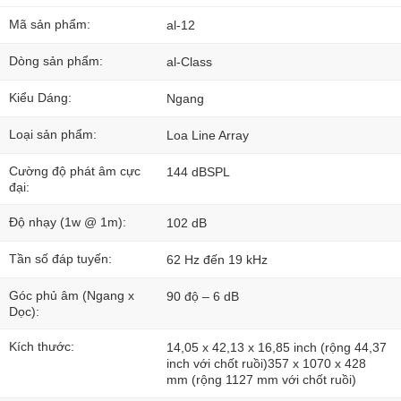
Mã sản phẩm:
al-12
Dòng sản phẩm:
al-Class
Kiểu Dáng:
Ngang
Loại sản phẩm:
Loa Line Array
Cường độ phát âm cực
144 dBSPL
đại:
Độ nhạy (1w @ 1m):
102 dB
Tần số đáp tuyến:
62 Hz đến 19 kHz
Góc phủ âm (Ngang x
90 độ – 6 dB
Dọc):
Kích thước:
14,05 x 42,13 x 16,85 inch (rộng 44,37
inch với chốt ruồi)357 x 1070 x 428
mm (rộng 1127 mm với chốt ruồi)