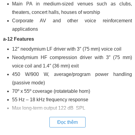
Main PA in medium-sized venues such as clubs,
theaters, concert halls, houses of worship
Corporate AV and other voice reinforcement
applications
a-12 Features
12″ neodymium LF driver with 3″ (75 mm) voice coil
Neodymium HF compression driver with 3″ (75 mm)
voice coil and 1.4″ (36 mm) exit
450 W/900 W, average/program power handling
(passive mode)
70º x 55º coverage (rotatetable horn)
55 Hz – 18 kHz frequency response
Max long-term output 122 dB SPL
HF protection circuit integrated into asymmetrical
Đọc thêm
passive network
Multi-ply, cross-grain laminated birch construction