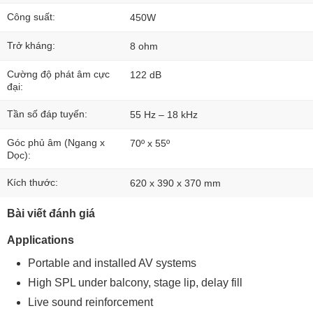
Công suất:
450W
Trở kháng:
8 ohm
Cường độ phát âm cực
122 dB
đại:
Tần số đáp tuyến:
55 Hz – 18 kHz
Góc phủ âm (Ngang x
70º x 55º
Dọc):
Kích thước:
620 x 390 x 370 mm
Bài viết đánh giá
Applications
Portable and installed AV systems
High SPL under balcony, stage lip, delay fill
Live sound reinforcement