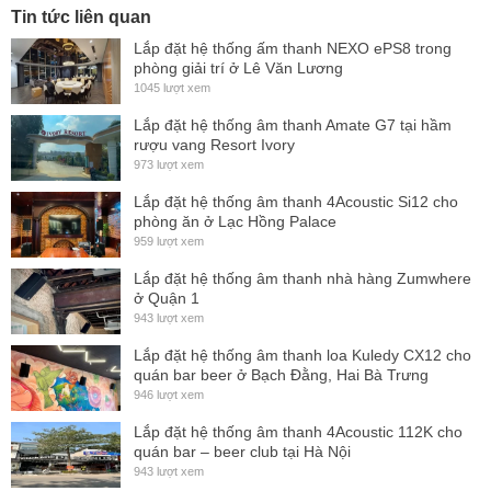
Tin tức liên quan
Pentagon shape for easy use in FOH or monitor
Lắp đặt hệ thống ấm thanh NEXO ePS8 trong
configurations
phòng giải trí ở Lê Văn Lương
Integrated fly points, handles, and cup mount system
1045 lượt xem
Can be arrayed in vertical or horizontal configurations
Lắp đặt hệ thống âm thanh Amate G7 tại hầm
rượu vang Resort Ivory
Applications
973 lượt xem
Portable and installed AV systems
Lắp đặt hệ thống âm thanh 4Acoustic Si12 cho
High SPL under balcony, stage lip, delay fill
phòng ăn ở Lạc Hồng Palace
959 lượt xem
Live sound reinforcement
Lắp đặt hệ thống âm thanh nhà hàng Zumwhere
Main PA in medium-sized venues such as clubs,
ở Quận 1
theaters, concert halls, houses of worship
943 lượt xem
Corporate AV and other voice reinforcement
Lắp đặt hệ thống âm thanh loa Kuledy CX12 cho
applications
quán bar beer ở Bạch Đằng, Hai Bà Trưng
946 lượt xem
a-Class full range models feature a five-sided enclosure
Lắp đặt hệ thống âm thanh 4Acoustic 112K cho
design for ease of use in monitor or FOH orientations.
quán bar – beer club tại Hà Nội
943 lượt xem
a-Class systems are ideal for working professionals seeking