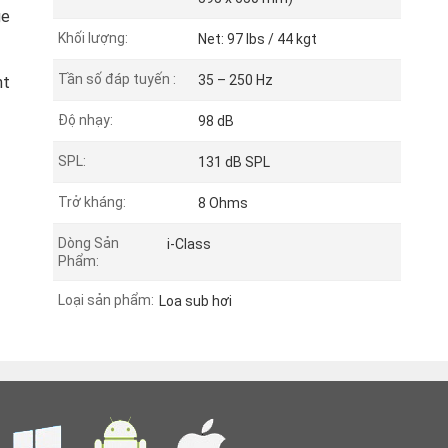
ge
Khối lượng:
Net: 97 lbs / 44 kgt
Tần số đáp tuyến :
35 – 250 Hz
nt
Độ nhạy:
98 dB
SPL:
131 dB SPL
Trở kháng:
8 Ohms
Dòng Sản
i-Class
Phẩm:
Loại sản phẩm:
Loa sub hơi