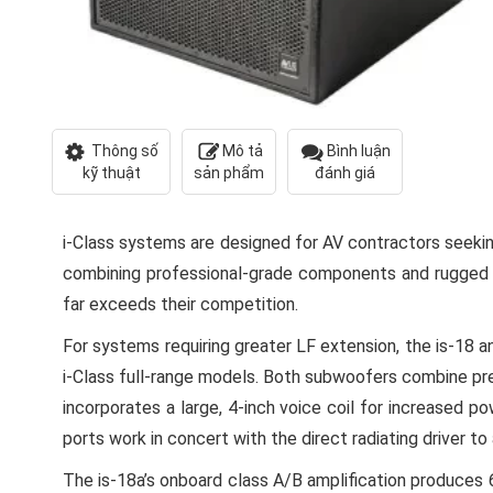
Thông số
Mô tả
Bình luận
kỹ thuật
sản phẩm
đánh giá
i-Class systems are designed for AV contractors seekin
combining professional-grade components and rugged w
far exceeds their competition.
For systems requiring greater LF extension, the is-18
i-Class full-range models. Both subwoofers combine pre
incorporates a large, 4-inch voice coil for increased
ports work in concert with the direct radiating driver t
The is-18a’s onboard class A/B amplification produces