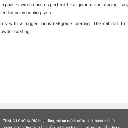
le a phase switch ensures perfect LF alignment and staging. Lar
eed for noisy cooling fans.
es with a rugged industrial-grade coating. The cabinet fro
 powder coating.
THĂNG LONG AUDIO hoạt động với sứ mệnh nỗ lực trở thành nhà tiên
phong mang đến các sản phẩm uy tín, dịch vụ chuyên nghiệp dẫn đầu xu