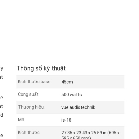
Thông số kỹ thuật
By
at
Kích thước bass:
45cm
Công suất:
500 watts
he
at
Thương hiệu:
vue audiotechnik
ed
Mã:
is-18
Kích thước:
27.36 x 23.43 x 25.59 in (695 x
ve
595 x 650 mm)