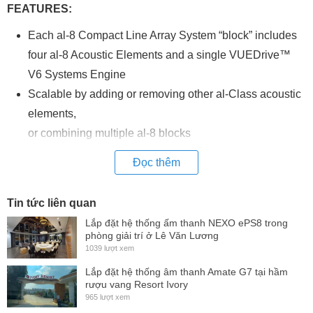
FEATURES:
Each al-8 Compact Line Array System “block” includes
four al-8 Acoustic Elements and a single VUEDrive™
V6 Systems Engine
Scalable by adding or removing other al-Class acoustic
elements,
or combining multiple al-8 blocks
Onboard SystemVUE™ networking
Đọc thêm
Integrated flying hardware allows quick assembly of
arrays of up to 16 elements per flybar
Tin tức liên quan
Optional flying and transport accessories available
Lắp đặt hệ thống ấm thanh NEXO ePS8 trong
The al-8 can be used as elements in complex CST™
phòng giải trí ở Lê Văn Lương
1039 lượt xem
Hybrid Array along with al-12’s and al-4’s
Lắp đặt hệ thống âm thanh Amate G7 tại hầm
rượu vang Resort Ivory
965 lượt xem