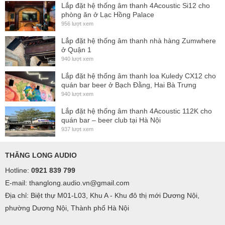
Lắp đặt hệ thống âm thanh 4Acoustic Si12 cho
phòng ăn ở Lạc Hồng Palace
956 lượt xem
Lắp đặt hệ thống âm thanh nhà hàng Zumwhere
ở Quận 1
940 lượt xem
Lắp đặt hệ thống âm thanh loa Kuledy CX12 cho
quán bar beer ở Bạch Đằng, Hai Bà Trưng
940 lượt xem
Lắp đặt hệ thống âm thanh 4Acoustic 112K cho
quán bar – beer club tại Hà Nội
937 lượt xem
THĂNG LONG AUDIO
Hotline:
0921 839 799
E-mail: thanglong.audio.vn@gmail.com
Địa chỉ: Biệt thự M01-L03, Khu A - Khu đô thị mới Dương Nội,
phường Dương Nội, Thành phố Hà Nội