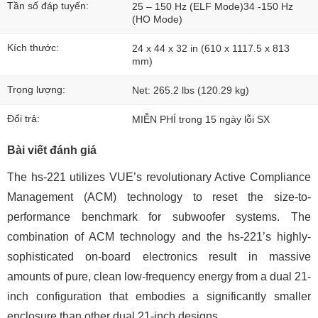
Tần số đáp tuyến:
25 – 150 Hz (ELF Mode)34 -150 Hz
(HO Mode)
Kích thước:
24 x 44 x 32 in (610 x 1117.5 x 813
mm)
Trọng lượng:
Net: 265.2 lbs (120.29 kg)
Đổi trả:
MIỄN PHÍ trong 15 ngày lỗi SX
Bài viết đánh giá
The hs-221 utilizes VUE’s revolutionary Active Compliance
Management (ACM) technology to reset the size-to-
performance benchmark for subwoofer systems. The
combination of ACM technology and the hs-221’s highly-
sophisticated on-board electronics result in massive
amounts of pure, clean low-frequency energy from a dual 21-
inch configuration that embodies a significantly smaller
enclosure than other dual 21-inch designs.