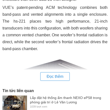
VUE’s patent-pending ACM technology combines both
band-pass and vented alignments into a single enclosure.
The hs-221 places two high performance, 21-inch
transducers into this configuration, with both woofers sharing
a common vented chamber. One woofer’s frontal radiation is
direct, while the second woofer’s frontal radiation drives the
band-pass chamber.
Đọc thêm
Tin tức liên quan
Lắp đặt hệ thống ấm thanh NEXO ePS8 trong
phòng giải trí ở Lê Văn Lương
1039 lượt xem