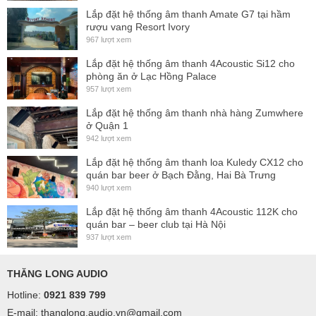
Lắp đặt hệ thống âm thanh Amate G7 tại hầm
rượu vang Resort Ivory
967 lượt xem
Lắp đặt hệ thống âm thanh 4Acoustic Si12 cho
phòng ăn ở Lạc Hồng Palace
957 lượt xem
Lắp đặt hệ thống âm thanh nhà hàng Zumwhere
ở Quận 1
The hs-221 places two high performance, 21-inch
942 lượt xem
transducers into this configuration, with both woofers sharing
Lắp đặt hệ thống âm thanh loa Kuledy CX12 cho
a common vented chamber. One woofer’s frontal radiation is
quán bar beer ở Bạch Đằng, Hai Bà Trưng
940 lượt xem
direct, while the second woofer’s frontal radiation drives the
band-pass chamber.
Lắp đặt hệ thống âm thanh 4Acoustic 112K cho
quán bar – beer club tại Hà Nội
937 lượt xem
THĂNG LONG AUDIO
Hotline:
0921 839 799
E-mail: thanglong.audio.vn@gmail.com