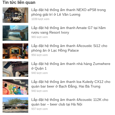
Tin tức liên quan
Both models feature robust, multi-ply wood enclosures with
Lắp đặt hệ thống ấm thanh NEXO ePS8 trong
a rugged industrial-grade coating. The cabinet front features
phòng giải trí ở Lê Văn Lương
a protective steel grill with a water resistant powder coating.
1039 lượt xem
Lắp đặt hệ thống âm thanh Amate G7 tại hầm
rượu vang Resort Ivory
965 lượt xem
Lắp đặt hệ thống âm thanh 4Acoustic Si12 cho
phòng ăn ở Lạc Hồng Palace
956 lượt xem
Lắp đặt hệ thống âm thanh nhà hàng Zumwhere
ở Quận 1
940 lượt xem
Lắp đặt hệ thống âm thanh loa Kuledy CX12 cho
quán bar beer ở Bạch Đằng, Hai Bà Trưng
940 lượt xem
Lắp đặt hệ thống âm thanh 4Acoustic 112K cho
quán bar – beer club tại Hà Nội
937 lượt xem