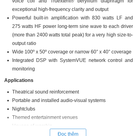
voice coil and Truextent® beryllium diaphragm for
exceptional high-frequency clarity and output
Powerful built-in amplification with 830 watts LF and
275 watts HF power long-term sine wave to each driver
(more than 2400 watts total peak) for a very high size-to-
output ratio
Wide 100º x 50º coverage or narrow 60° x 40° coverage
Integrated DSP with SystemVUE network control and
monitoring
Applications
Theatrical sound reinforcement
Portable and installed audio-visual systems
Nightclubs
Themed entertainment venues
Houses of worship
Đọc thêm