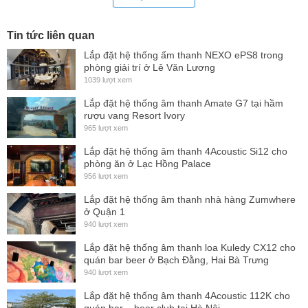
Description
Starting with a “no compromises” design philosophy, VUE’s
Tin tức liên quan
h-Class engineering team re-examined every single element
Lắp đặt hệ thống ấm thanh NEXO ePS8 trong
of the loudspeaker equation, and then applied our most
phòng giải trí ở Lê Văn Lương
1039 lượt xem
advanced technologies to deliver measurable improvements
Lắp đặt hệ thống âm thanh Amate G7 tại hầm
in clarity, frequency response and SPL. From precision
rượu vang Resort Ivory
transducers with cutting-edge diaphragm materials and
965 lượt xem
suspension components to highly sophisticated active
Lắp đặt hệ thống âm thanh 4Acoustic Si12 cho
electronics and digital signal processing, every element of
phòng ăn ở Lạc Hồng Palace
956 lượt xem
an h-Class system was optimized to deliver unparalleled
Lắp đặt hệ thống âm thanh nhà hàng Zumwhere
sonic performance.
ở Quận 1
The two-way h-15 combines a precision-engineered, 15-
940 lượt xem
inch LF transducer with a horn-loaded compression driver
Lắp đặt hệ thống âm thanh loa Kuledy CX12 cho
quán bar beer ở Bạch Đằng, Hai Bà Trưng
that features a Truextent® beryllium diaphragm at its core.
940 lượt xem
Optional rigging hardware allows the h-15 to be deployed as
Lắp đặt hệ thống âm thanh 4Acoustic 112K cho
a main system, within multi-cabinet arrays, or in a variety of