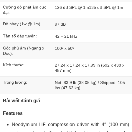
Cường độ phát âm cực
126 dB SPL @ 1m135 dB SPL @ 1m
đại:
Độ nhạy (1w @ 1m):
97 dB
Tần số đáp tuyến:
42 – 21 kHz
Góc phủ âm (Ngang x
100º x 50º
Dọc):
Kích thước:
27.24 x 17.24 x 17.99 in (692 x 438 x
457 mm)
Trọng lượng:
Net: 83.9 lb (38.05 kg) / Shipped: 105
lbs (47.62 kg)
Bài viết đánh giá
Features
Neodymium HF compression driver with 4″ (100 mm)