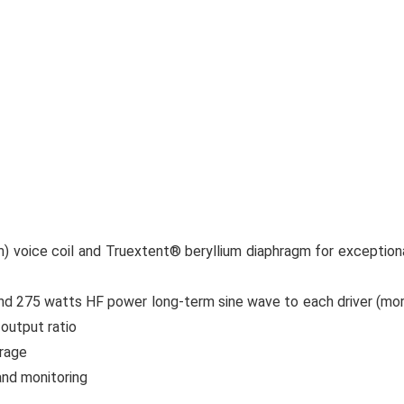
 voice coil and Truextent® beryllium diaphragm for exception
 and 275 watts HF power long-term sine wave to each driver (mo
-output ratio
erage
nd monitoring