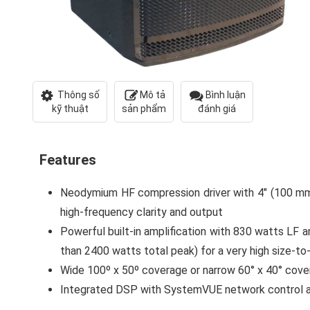
Thông số
Mô tả
Bình luận
kỹ thuật
sản phẩm
đánh giá
Features
Neodymium HF compression driver with 4″ (100 mm)
high-frequency clarity and output
Powerful built-in amplification with 830 watts LF
than 2400 watts total peak) for a very high size-to
Wide 100º x 50º coverage or narrow 60° x 40° cov
Integrated DSP with SystemVUE network control a