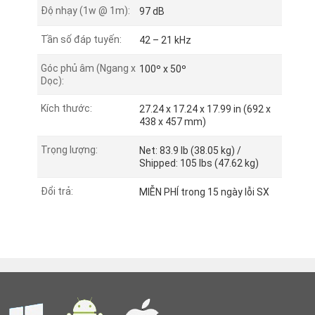
Độ nhạy (1w @ 1m):
97 dB
Tần số đáp tuyến:
42 – 21 kHz
Góc phủ âm (Ngang x
100º x 50º
Dọc):
Kích thước:
27.24 x 17.24 x 17.99 in (692 x
438 x 457 mm)
Trọng lượng:
Net: 83.9 lb (38.05 kg) /
Shipped: 105 lbs (47.62 kg)
Đổi trả:
nt
MIỄN PHÍ trong 15 ngày lỗi SX
in
on
em
at