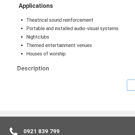
Applications
Theatrical sound reinforcement
Portable and installed audio-visual systems
Nightclubs
Themed entertainment venues
Houses of worship
Description
Starting with a “no compromises” design philosophy, 
of the loudspeaker equation, and then applied our mo
clarity, frequency response and SPL. From precision t
components to highly sophisticated active electronics 
was optimized to deliver unparalleled sonic performanc
The two-way h-15 combines a precision-engineered, 15
0921 839 799