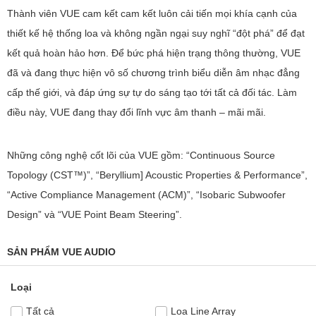
Thành viên VUE cam kết cam kết luôn cải tiến mọi khía cạnh của
thiết kế hệ thống loa và không ngần ngại suy nghĩ “đột phá” để đạt
kết quả hoàn hảo hơn. Để bức phá hiện trạng thông thường, VUE
đã và đang thực hiện vô số chương trình biểu diễn âm nhạc đẳng
cấp thế giới, và đáp ứng sự tự do sáng tạo tới tất cả đối tác. Làm
điều này, VUE đang thay đổi lĩnh vực âm thanh – mãi mãi.
Những công nghệ cốt lõi của VUE gồm: “Continuous Source
Topology (CST™)”, “Beryllium] Acoustic Properties & Performance”,
“Active Compliance Management (ACM)”, “Isobaric Subwoofer
Design” và “VUE Point Beam Steering”.
SẢN PHẨM VUE AUDIO
Loại
Tất cả
Loa Line Array