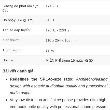
Cường độ phát âm cực
1215dB
đại:
Độ nhạy (1w @ 1m):
91dB
Tần số đáp tuyến:
120Hz - 22KHz
Kích thước:
110 x 254 x 105 mm
Trọng lượng:
27 kg
Đổi trả:
MIỄN PHÍ trong 15 ngày lỗi SX
Bài viết đánh giá
Redefines the SPL-to-size ratio:
Architect-pleasing
design with esoteric audiophile quality and professional
audio output
Very low distortion and flat response provides ultra high-
end audiophile quality with professional sound pressure