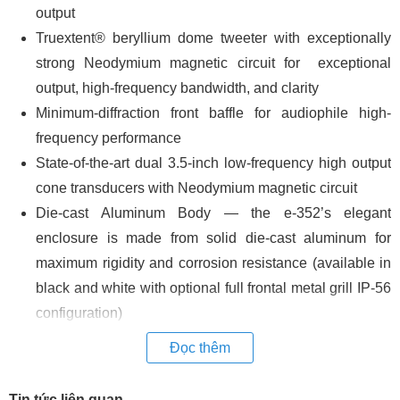
output
Truextent® beryllium dome tweeter with exceptionally
strong Neodymium magnetic circuit for exceptional
output, high-frequency bandwidth, and clarity
Minimum-diffraction front baffle for audiophile high-
frequency performance
State-of-the-art dual 3.5-inch low-frequency high output
cone transducers with Neodymium magnetic circuit
Die-cast Aluminum Body — the e-352’s elegant
enclosure is made from solid die-cast aluminum for
maximum rigidity and corrosion resistance (available in
black and white with optional full frontal metal grill IP-56
configuration)
Passive system specially designed for use with the
Đọc thêm
VUEDrive V242 Systems Engines dsp amplifier to
provide a new level of sonic accuracy and output
Tin tức liên quan