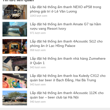
Flexible mounting with included bracket enables quick
Lắp đặt hệ thống ấm thanh NEXO ePS8 trong
and intuitive speaker aiming, with M6 screw to accept
phòng giải trí ở Lê Văn Lương
1043 lượt xem
safety anchor.
Lắp đặt hệ thống âm thanh Amate G7 tại hầm
Description
rượu vang Resort Ivory
971 lượt xem
The two-way e-352 Nano Speaker redefines small
Lắp đặt hệ thống âm thanh 4Acoustic Si12 cho
loudspeaker capabilities by producing high output
phòng ăn ở Lạc Hồng Palace
exceptionally high-quality sound form a very compact
958 lượt xem
aluminum die-cast weather and corrosion resistant system.
Lắp đặt hệ thống âm thanh nhà hàng Zumwhere
ở Quận 1
With reference quality flat response from 130 Hz to well
943 lượt xem
above what the most discerning humans can hear, the e-352
Lắp đặt hệ thống âm thanh loa Kuledy CX12 cho
is capable of output levels of systems typically twice the
quán bar beer ở Bạch Đằng, Hai Bà Trưng
size.
943 lượt xem
The e-352 utilizes applying state-of-the-art materials and
Lắp đặt hệ thống âm thanh 4Acoustic 112K cho
quán bar – beer club tại Hà Nội
technology to achieve audiophile quality at professional
940 lượt xem
sound pressure levels. State-of-the-art dual 3.5-inch cone