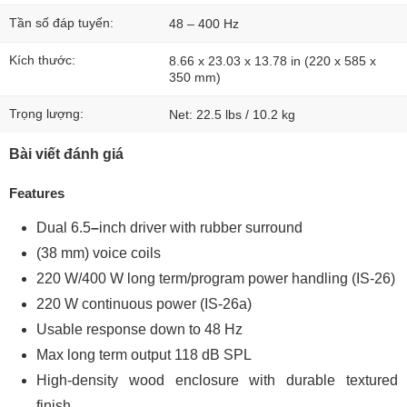
Tần số đáp tuyến:
48 – 400 Hz
Kích thước:
8.66 x 23.03 x 13.78 in (220 x 585 x
350 mm)
Trọng lượng:
Net: 22.5 lbs / 10.2 kg
Bài viết đánh giá
Features
Dual 6.5
–
inch driver with rubber surround
(38 mm) voice coils
220 W/400 W long term/program power handling (IS-26)
220 W continuous power (IS-26a)
Usable response down to 48 Hz
Max long term output 118 dB SPL
High-density wood enclosure with durable textured
finish