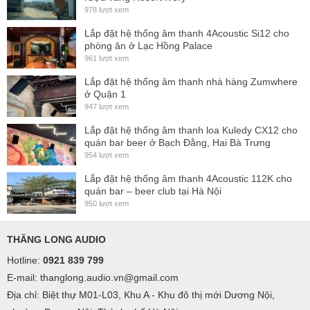
The compact is-26 and is-26a subwoofers are the perfect
978 lượt xem
low-frequency companions for music and paging systems in
Lắp đặt hệ thống âm thanh 4Acoustic Si12 cho
retail stores, cafes, leisure facilities, sports clubs, or any
phòng ăn ở Lạc Hồng Palace
environment where high-fidelity audio and minimal visual
961 lượt xem
impact are desired.
Lắp đặt hệ thống âm thanh nhà hàng Zumwhere
ở Quận 1
The is-26 contains two, professional-grade 6.5-inch
947 lượt xem
transducers that feature high-quality rubber surrounds and
Lắp đặt hệ thống âm thanh loa Kuledy CX12 cho
large, 1.5-inch voice coils for enhanced bass performance.
quán bar beer ở Bạch Đằng, Hai Bà Trưng
Both transducers are mated to a precision crossover and
954 lượt xem
housed in a robust, high-density wood enclosure with
Lắp đặt hệ thống âm thanh 4Acoustic 112K cho
quán bar – beer club tại Hà Nội
integrated hanging points. Optimally tuned ports work in
950 lượt xem
concert with the direct radiating transducers to deliver an
exceptional output-to-size ratio of 95 db sensitivity and 118
THĂNG LONG AUDIO
db of SPL.
Hotline:
0921 839 799
The is-26a adds an onboard, 220 watt amplifier that features
E-mail: thanglong.audio.vn@gmail.com
a variable, low-pass (80 Hz – 200 Hz) attenuator, articulated
Địa chỉ: Biệt thự M01-L03, Khu A - Khu đô thị mới Dương Nội,