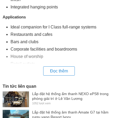
Integrated hanging points
Applications
Ideal companion for I Class full-range systems
Restaurants and cafes
Bars and clubs
Corporate facilities and boardrooms
House of worship
Retail outlets
Đọc thêm
Airports
i-Class systems are designed for AV contractors seeking a
Tin tức liên quan
high-performance alternative to plastic box loudspeakers. By
Lắp đặt hệ thống ấm thanh NEXO ePS8 trong
combining professional-grade components and rugged
phòng giải trí ở Lê Văn Lương
wood enclosures, i-Class models deliver sonic performance
1052 lượt xem
that far exceeds their competition.
Lắp đặt hệ thống âm thanh Amate G7 tại hầm
rượu vang Resort Ivory