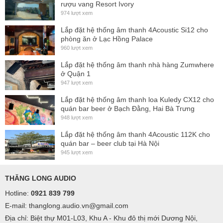
rượu vang Resort Ivory
974 lượt xem
Lắp đặt hệ thống âm thanh 4Acoustic Si12 cho
phòng ăn ở Lạc Hồng Palace
960 lượt xem
Lắp đặt hệ thống âm thanh nhà hàng Zumwhere
ở Quận 1
947 lượt xem
Lắp đặt hệ thống âm thanh loa Kuledy CX12 cho
quán bar beer ở Bạch Đằng, Hai Bà Trưng
948 lượt xem
Lắp đặt hệ thống âm thanh 4Acoustic 112K cho
quán bar – beer club tại Hà Nội
945 lượt xem
THĂNG LONG AUDIO
Hotline:
0921 839 799
E-mail: thanglong.audio.vn@gmail.com
Địa chỉ: Biệt thự M01-L03, Khu A - Khu đô thị mới Dương Nội,