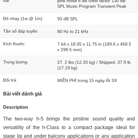
đại:
pink noise 6 dB crest factor 130 dB
SPL Music Program Transient Peak
Độ nhạy (1w @ 1m):
93 dB SPL
Tần số đáp tuyến:
80 Hz to 21 kHz
Kích thước:
7.64 x 18.05 x 11.75 in (189.6 x 458.5
x 298.5 mm)
Trọng lượng:
27. 2 lbs (12.33 kg) / Shipped: 37.9 lb
(17.19 kg)
Đổi trả:
MIỄN PHÍ trong 15 ngày lỗi SX
Bài viết đánh giá
Description
The two-way h-5 brings the pristine sound quality and
versatility of the h-Class to a compact package ideal for
stage lip and under balcony applications or any application