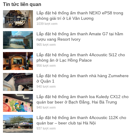
Tin tức liên quan
The h-5 is fitted with a 2-channel, high-efficiency power
Lắp đặt hệ thống ấm thanh NEXO ePS8 trong
amplifier module that provides ample power for both
phòng giải trí ở Lê Văn Lương
transducers while eliminating the need for noisy cooling
1039 lượt xem
fans. A lightweight, fully protected switch mode power supply
Lắp đặt hệ thống âm thanh Amate G7 tại hầm
with auto voltage detection provides hassle-free worldwide
rượu vang Resort Ivory
965 lượt xem
operation with universal mains operation from 85V to 260V.
Lắp đặt hệ thống âm thanh 4Acoustic Si12 cho
Sophisticated onboard DSP and networking capabilities
phòng ăn ở Lạc Hồng Palace
come courtesy of the same 64-bit digital processor found
956 lượt xem
inside the h-12 and h-15 systems. This powerful processor
Lắp đặt hệ thống âm thanh nhà hàng Zumwhere
handles all EQ, time alignment, crossover management, and
ở Quận 1
940 lượt xem
speaker protection, as well as SystemVUE network control
Lắp đặt hệ thống âm thanh loa Kuledy CX12 cho
and monitoring functions.
quán bar beer ở Bạch Đằng, Hai Bà Trưng
940 lượt xem
Rugged Versatile Enclosure
Lắp đặt hệ thống âm thanh 4Acoustic 112K cho
Even the h-Class cabinets are intended to a raise the
quán bar – beer club tại Hà Nội
standard for quality and attention to detail. The enclosure
937 lượt xem