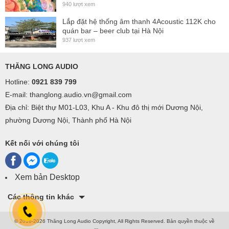
940 lượt xem
phoenix input terminals. Included mounting hardware
ensures quick installation on a flat, horizontal or vertical
Lắp đặt hệ thống âm thanh 4Acoustic 112K cho
quán bar – beer club tại Hà Nội
surface. The i-6a adds an onboard 50 watt amplifier.
937 lượt xem
i-6 Features
THĂNG LONG AUDIO
6.5
“
polypropylene LF driver with rubber surround and
Hotline:
0921 839 799
1
“
(25 mm) voice coil
E-mail: thanglong.audio.vn@gmail.com
1
“
, ferrofluid, neodymium, silk-dome tweeter
Địa chỉ: Biệt thự M01-L03, Khu A - Khu đô thị mới Dương Nội,
70º x 70º coverage
phường Dương Nội, Thành phố Hà Nội
80 Hz – 20 kHz frequency response
Max long term output 104 dB SPL
Kết nối với chúng tôi
High-density wood enclosure with durable textured
finish
Xem bản Desktop
Variable position yoke bracket mounting hardware
Các thông tin khác
included
50 watt onboard amplifier (i-6a only)
© 2016-2026 Thăng Long Audio Copyright, All Rights Reserved.
Bản quyền thuộc về
Applications