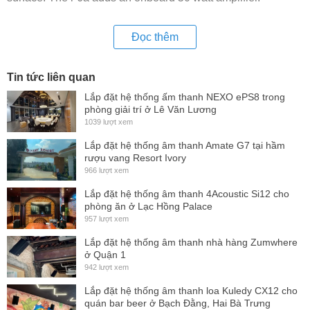
Đọc thêm
i-Class systems are designed for AV contractors seeking a
higher performance alternative to typical compact plastic box
Tin tức liên quan
loudspeakers systems. The i-6 & i-6a combines
Lắp đặt hệ thống ấm thanh NEXO ePS8 trong
professional-grade components and a resonate free wood
phòng giải trí ở Lê Văn Lương
enclosure to deliver sonic performance far beyond
1039 lượt xem
competitive systems.
Lắp đặt hệ thống âm thanh Amate G7 tại hầm
rượu vang Resort Ivory
The highly flexible i-6 and i-6a two-way loudspeakers are
966 lượt xem
ideal for mid-field applications where greater output and
Lắp đặt hệ thống âm thanh 4Acoustic Si12 cho
frequency response are required. Both models combine a
phòng ăn ở Lạc Hồng Palace
957 lượt xem
professional-grade 6.5-inch woofer with a 1-inch, silk-dome,
ferrofluid tweeter. Both drivers are mated to a high-quality
Lắp đặt hệ thống âm thanh nhà hàng Zumwhere
ở Quận 1
crossover network and housed in a robust, high-density
942 lượt xem
wood enclosure with a rugged industrial-grade coating.
Lắp đặt hệ thống âm thanh loa Kuledy CX12 cho
Connections are quick and easy thanks to recessed,
quán bar beer ở Bạch Đằng, Hai Bà Trưng