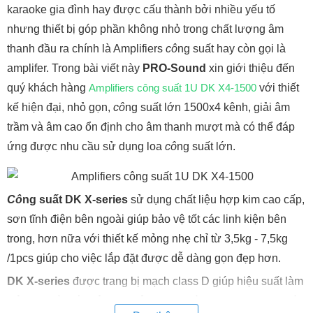
karaoke gia đình hay được cấu thành bởi nhiều yếu tố
nhưng thiết bị góp phần không nhỏ trong chất lượng âm
thanh đầu ra chính là Amplifiers
cô
ng suất hay còn gọi là
amplifer. Trong bài viết này
PRO-Sound
xin giới thiệu đến
quý khách hàng
Amplifiers công suất 1U DK X4-1500
với thiết
kế hiện đại, nhỏ gọn,
cô
ng suất lớn 1500x4 kênh, giải âm
trầm và âm cao ổn định cho âm thanh mượt mà có thể đáp
ứng được nhu cầu sử dụng loa
cô
ng suất lớn.
Cô
ng suất DK X-series
sử dụng chất liệu hợp kim cao cấp,
sơn tĩnh điện bên ngoài giúp bảo vệ tốt các linh kiện bên
trong, hơn nữa với thiết kế mỏng nhẹ chỉ từ 3,5kg - 7,5kg
/1pcs giúp cho việc lắp đặt được dễ dàng gọn đẹp hơn.
DK X-series
được trang bị mạch class D giúp hiệu suất làm
việc cao và mức tiêu thụ điện năng thấp. Mạch Class D giúp