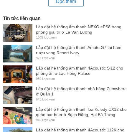
Đọc thêm
cho Amplifiers không cần tỏa ra quá nhiều năng lượng
nhưng vẫn ổn định và
hiệu quả
đem đến sự hiện đại cho
Tin tức liên quan
dòng sản phẩm.
Lắp đặt hệ thống ấm thanh NEXO ePS8 trong
Với bộ lọc nguồn xung
cô
ng suất cao giúp hoạt động tốt ở
phòng giải trí ở Lê Văn Lương
điện thế dải rộng từ 150v-280v mà không ảnh hưởng đến tín
1045 lượt xem
hiệu
cô
ng suất đầu ra.
Lắp đặt hệ thống âm thanh Amate G7 tại hầm
rượu vang Resort Ivory
Với khả năng tản nhiệt tốt ic
cô
ng suất chịu tải cao giúp đạt
973 lượt xem
được tối đa
cô
ng suất đầu ra cho loa lên đến 90%.
Lắp đặt hệ thống âm thanh 4Acoustic Si12 cho
Cô
ng suất U1 DK X-series
phòng ăn ở Lạc Hồng Palace
cho khả năng bền bỉ hoạt động
959 lượt xem
tốt đa dạng trong nhiều môi trường. Khả năng tái tạo lại âm
Lắp đặt hệ thống âm thanh nhà hàng Zumwhere
thanh sạch hơn mạnh hơn tốt hơn so với các loại amply
ở Quận 1
nguồn biến áp.
943 lượt xem
Với thiết kế nguồn xung kèm nhiều rất nhiều tụ lọc nguồn
Lắp đặt hệ thống âm thanh loa Kuledy CX12 cho
quán bar beer ở Bạch Đằng, Hai Bà Trưng
hiệu suất cao giúp tiếng ra loa không bị sôi ù hay méo tiếng
946 lượt xem
do cộng hưởng từ như nguồn biến áp.
Lắp đặt hệ thống âm thanh 4Acoustic 112K cho