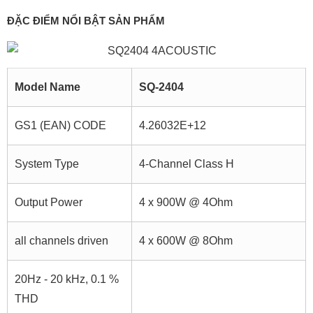
ĐẶC ĐIỂM NỔI BẬT SẢN PHẨM
Model Name
SQ-2404
GS1 (EAN) CODE
4.26032E+12
System Type
4-Channel Class H
Output Power
4 x 900W @ 4Ohm
all channels driven
4 x 600W @ 8Ohm
20Hz - 20 kHz, 0.1 %
THD