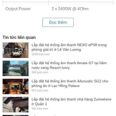
Output Power
2 x 2400W @ 4Ohm
Đọc thêm
Bridge mode
2 x 1800W @ 8Ohm
Tin tức liên quan
2 x 1200W @16Ohm
Lắp đặt hệ thống ấm thanh NEXO ePS8 trong
phòng giải trí ở Lê Văn Lương
THD+N
≤0.5% @ 8Ω 1kHz
1039 lượt xem
Lắp đặt hệ thống âm thanh Amate G7 tại hầm
Slew Rate
>28V/μs
rượu vang Resort Ivory
968 lượt xem
Frequency Response
Lắp đặt hệ thống âm thanh 4Acoustic Si12 cho
phòng ăn ở Lạc Hồng Palace
10Hz - 20KHz / ±0.4dB
957 lượt xem
@1Watt, 8Ohm
Lắp đặt hệ thống âm thanh nhà hàng Zumwhere
ở Quận 1
Damping Factor
942 lượt xem
>3000 @100Hz