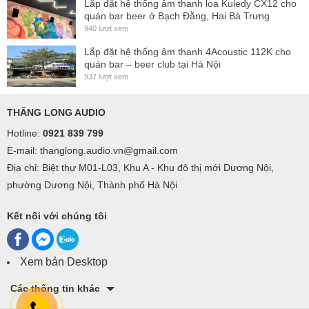
Lắp đặt hệ thống âm thanh loa Kuledy CX12 cho
quán bar beer ở Bạch Đằng, Hai Bà Trưng
(1kHz and below)
940 lượt xem
Lắp đặt hệ thống âm thanh 4Acoustic 112K cho
Signal to Noise Ratio
quán bar – beer club tại Hà Nội
>100dB
937 lượt xem
20Hz -20 kHz
THĂNG LONG AUDIO
Channel Separation
Hotline:
0921 839 799
E-mail: thanglong.audio.vn@gmail.com
>70dB
Địa chỉ: Biệt thự M01-L03, Khu A - Khu đô thị mới Dương Nội,
Crosstalk@1kHz
phường Dương Nội, Thành phố Hà Nội
Voltage Gain
39dB (0,775V:69.5V)
Kết nối với chúng tôi
Input Sensitivity
selectable 0.775V/1V/1.4V
Xem bản Desktop
20k Ohm Balanced,
Các thông tin khác
Input Impedance