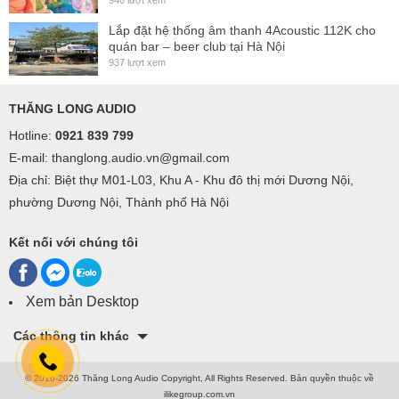
940 lượt xem
Lắp đặt hệ thống âm thanh 4Acoustic 112K cho
quán bar – beer club tại Hà Nội
937 lượt xem
THĂNG LONG AUDIO
Hotline:
0921 839 799
E-mail: thanglong.audio.vn@gmail.com
Địa chỉ: Biệt thự M01-L03, Khu A - Khu đô thị mới Dương Nội,
phường Dương Nội, Thành phố Hà Nội
Kết nối với chúng tôi
Xem bản Desktop
Các thông tin khác
© 2016-2026 Thăng Long Audio Copyright, All Rights Reserved.
Bản quyền thuộc về
ilikegroup.com.vn