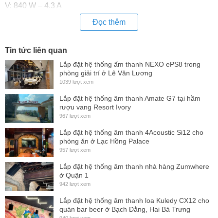
V: 840 W – 4,3 A
Phạm vi nhiệt độ hoạt động: 0° – 45° C – 32° – 113° F
Đọc thêm
Tản nhiệt*
Không hoạt động: 115 V: 115 V: 107 BTU/h/230 V: 108
Tin tức liên quan
BTU/h
Lắp đặt hệ thống ấm thanh NEXO ePS8 trong
phòng giải trí ở Lê Văn Lương
1/8 công suất đầu ra tối đa @ 4 Ω: 115 V: 760 BTU/h/230 V:
1039 lượt xem
818 BTU/h
Lắp đặt hệ thống âm thanh Amate G7 tại hầm
rượu vang Resort Ivory
967 lượt xem
Lắp đặt hệ thống âm thanh 4Acoustic Si12 cho
phòng ăn ở Lạc Hồng Palace
957 lượt xem
Lắp đặt hệ thống âm thanh nhà hàng Zumwhere
ở Quận 1
942 lượt xem
Lắp đặt hệ thống âm thanh loa Kuledy CX12 cho
quán bar beer ở Bạch Đằng, Hai Bà Trưng