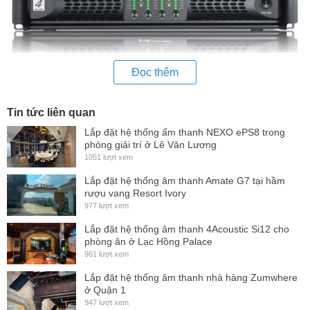
Đọc thêm
Tin tức liên quan
Lắp đặt hệ thống ấm thanh NEXO ePS8 trong
phòng giải trí ở Lê Văn Lương
Là bộ khuếch đại
Cô
ng Suất (Cục Đẩy) Class H 4 Kênh, có
1051 lượt xem
độ ổn định và tính âm vực cao nhất.
Lắp đặt hệ thống âm thanh Amate G7 tại hầm
rượu vang Resort Ivory
Cung cấp một phong cách hoạt động, rất
hiệu quả
và ổn
977 lượt xem
định.
Lắp đặt hệ thống âm thanh 4Acoustic Si12 cho
Với âm thanh trong suốt, dải động cao và độ méo thấp. Nó
phòng ăn ở Lạc Hồng Palace
961 lượt xem
phù hợp cho loa siêu trầm, và loa toàn dải.
Lắp đặt hệ thống âm thanh nhà hàng Zumwhere
ở Quận 1
947 lượt xem