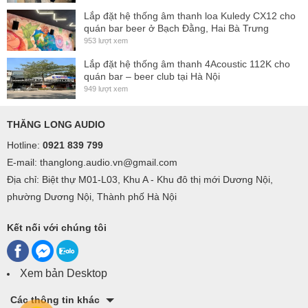
Lắp đặt hệ thống âm thanh loa Kuledy CX12 cho
quán bar beer ở Bạch Đằng, Hai Bà Trưng
953 lượt xem
Lắp đặt hệ thống âm thanh 4Acoustic 112K cho
quán bar – beer club tại Hà Nội
949 lượt xem
THĂNG LONG AUDIO
Hotline:
0921 839 799
E-mail: thanglong.audio.vn@gmail.com
Địa chỉ: Biệt thự M01-L03, Khu A - Khu đô thị mới Dương Nội,
phường Dương Nội, Thành phố Hà Nội
Kết nối với chúng tôi
Xem bản Desktop
Vỏ máy là vỏ kim loại cứng cáp, hình hộp cách điệu 2U.
Với một hệ thống làm mát điều khiển theo nhiệt độ tốc độ tự
Các thông tin khác