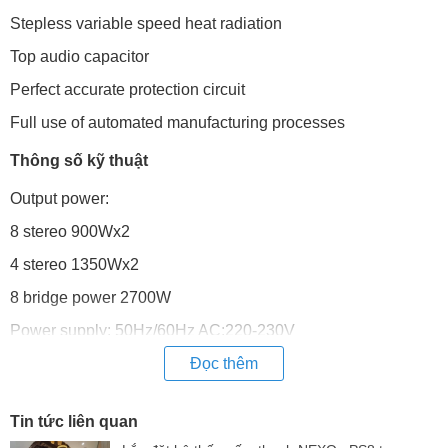
Stepless variable speed heat radiation
Top audio capacitor
Perfect accurate protection circuit
Full use of automated manufacturing processes
Thông số kỹ thuật
Output power:
8 stereo 900Wx2
4 stereo 1350Wx2
8 bridge power 2700W
Power supply: 50Hz/60Hz AC:220-230V
Net weight (kg): 16.5
Đọc thêm
Size (WxDxH): 482x472.5 * 88 mm
Tin tức liên quan