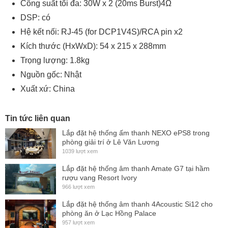
Công suất tối đa: 30W x 2 (20ms Burst)4Ω
DSP: có
Hệ kết nối: RJ-45 (for DCP1V4S)/RCA pin x2
Kích thước (HxWxD): 54 x 215 x 288mm
Trọng lượng: 1.8kg
Nguồn gốc: Nhật
Xuất xứ: China
Tin tức liên quan
Lắp đặt hệ thống ấm thanh NEXO ePS8 trong
phòng giải trí ở Lê Văn Lương
1039 lượt xem
Lắp đặt hệ thống âm thanh Amate G7 tại hầm
rượu vang Resort Ivory
966 lượt xem
Lắp đặt hệ thống âm thanh 4Acoustic Si12 cho
phòng ăn ở Lạc Hồng Palace
957 lượt xem