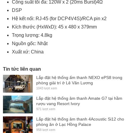
Công suất tối đa: 120W x 2 (20ms Burst)4Ω
DSP
Hệ kết nối: RJ-45 (for DCP4V4S)/RCA pin x2
Kích thước (HxWxD): 45 x 480 x 379mm
Trọng lượng: 4.8kg
Nguồn gốc: Nhật
Xuất xứ: China
Tin tức liên quan
Lắp đặt hệ thống ấm thanh NEXO ePS8 trong
phòng giải trí ở Lê Văn Lương
1043 lượt xem
Lắp đặt hệ thống âm thanh Amate G7 tại hầm
rượu vang Resort Ivory
971 lượt xem
Lắp đặt hệ thống âm thanh 4Acoustic Si12 cho
phòng ăn ở Lạc Hồng Palace
958 lượt xem