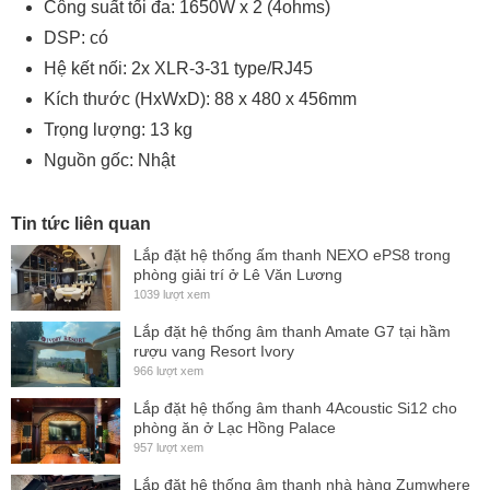
Công suất tối đa: 1650W x 2 (4ohms)
DSP: có
Hệ kết nối: 2x XLR-3-31 type/RJ45
Kích thước (HxWxD): 88 x 480 x 456mm
Trọng lượng: 13 kg
Nguồn gốc: Nhật
Tin tức liên quan
Lắp đặt hệ thống ấm thanh NEXO ePS8 trong
phòng giải trí ở Lê Văn Lương
1039 lượt xem
Lắp đặt hệ thống âm thanh Amate G7 tại hầm
rượu vang Resort Ivory
966 lượt xem
Lắp đặt hệ thống âm thanh 4Acoustic Si12 cho
phòng ăn ở Lạc Hồng Palace
957 lượt xem
Lắp đặt hệ thống âm thanh nhà hàng Zumwhere