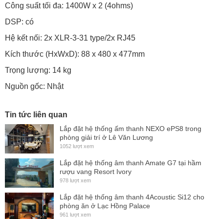
Công suất tối đa: 1400W x 2 (4ohms)
DSP: có
Hệ kết nối: 2x XLR-3-31 type/2x RJ45
Kích thước (HxWxD): 88 x 480 x 477mm
Trọng lượng: 14 kg
Nguồn gốc: Nhật
Tin tức liên quan
Lắp đặt hệ thống ấm thanh NEXO ePS8 trong
phòng giải trí ở Lê Văn Lương
1052 lượt xem
Lắp đặt hệ thống âm thanh Amate G7 tại hầm
rượu vang Resort Ivory
978 lượt xem
Lắp đặt hệ thống âm thanh 4Acoustic Si12 cho
phòng ăn ở Lạc Hồng Palace
961 lượt xem