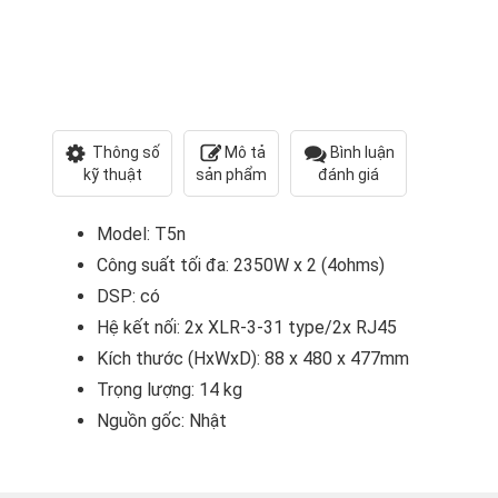
Thông số
Mô tả
Bình luận
kỹ thuật
sản phẩm
đánh giá
Model: T5n
Công suất tối đa: 2350W x 2 (4ohms)
DSP: có
Hệ kết nối: 2x XLR-3-31 type/2x RJ45
Kích thước (HxWxD): 88 x 480 x 477mm
Trọng lượng: 14 kg
Nguồn gốc: Nhật