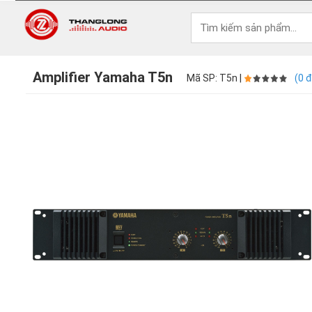
Amplifier Yamaha T5n
Mã SP: T5n |
(0 