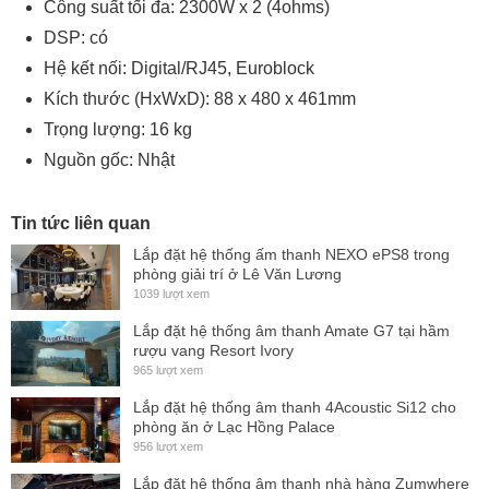
Công suất tối đa: 2300W x 2 (4ohms)
DSP: có
Hệ kết nối: Digital/RJ45, Euroblock
Kích thước (HxWxD): 88 x 480 x 461mm
Trọng lượng: 16 kg
Nguồn gốc: Nhật
Tin tức liên quan
Lắp đặt hệ thống ấm thanh NEXO ePS8 trong
phòng giải trí ở Lê Văn Lương
1039 lượt xem
Lắp đặt hệ thống âm thanh Amate G7 tại hầm
rượu vang Resort Ivory
965 lượt xem
Lắp đặt hệ thống âm thanh 4Acoustic Si12 cho
phòng ăn ở Lạc Hồng Palace
956 lượt xem
Lắp đặt hệ thống âm thanh nhà hàng Zumwhere