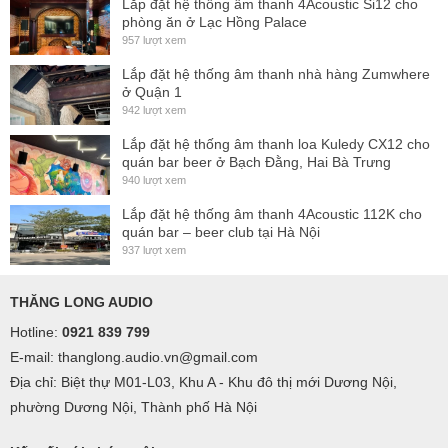
Lắp đặt hệ thống âm thanh 4Acoustic Si12 cho
phòng ăn ở Lạc Hồng Palace
957 lượt xem
Lắp đặt hệ thống âm thanh nhà hàng Zumwhere
ở Quận 1
942 lượt xem
Lắp đặt hệ thống âm thanh loa Kuledy CX12 cho
quán bar beer ở Bạch Đằng, Hai Bà Trưng
940 lượt xem
Lắp đặt hệ thống âm thanh 4Acoustic 112K cho
quán bar – beer club tại Hà Nội
937 lượt xem
THĂNG LONG AUDIO
Hotline:
0921 839 799
E-mail: thanglong.audio.vn@gmail.com
Địa chỉ: Biệt thự M01-L03, Khu A - Khu đô thị mới Dương Nội,
phường Dương Nội, Thành phố Hà Nội