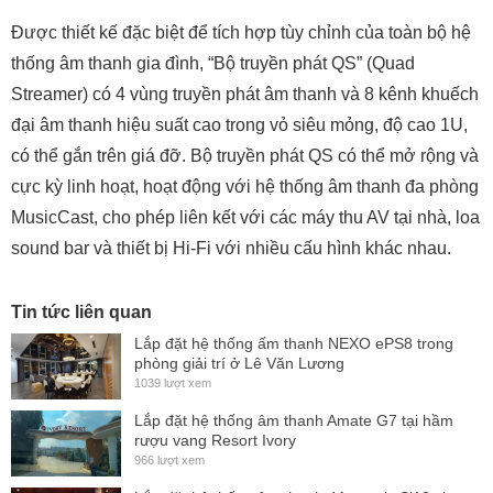
Được thiết kế đặc biệt để tích hợp tùy chỉnh của toàn bộ hệ
thống âm thanh gia đình, “Bộ truyền phát QS” (Quad
Streamer) có 4 vùng truyền phát âm thanh và 8 kênh khuếch
đại âm thanh hiệu suất cao trong vỏ siêu mỏng, độ cao 1U,
có thể gắn trên giá đỡ. Bộ truyền phát QS có thể mở rộng và
cực kỳ linh hoạt, hoạt động với hệ thống âm thanh đa phòng
MusicCast, cho phép liên kết với các máy thu AV tại nhà, loa
sound bar và thiết bị Hi-Fi với nhiều cấu hình khác nhau.
Tin tức liên quan
Lắp đặt hệ thống ấm thanh NEXO ePS8 trong
phòng giải trí ở Lê Văn Lương
1039 lượt xem
Lắp đặt hệ thống âm thanh Amate G7 tại hầm
rượu vang Resort Ivory
966 lượt xem