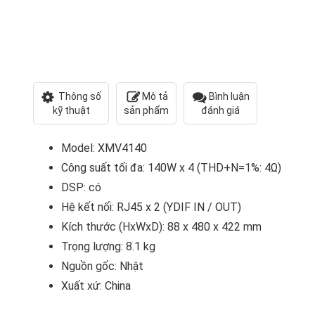
Thông số
Mô tả
Bình luận
kỹ thuật
sản phẩm
đánh giá
Model: XMV4140
Công suất tối đa: 140W x 4 (THD+N=1%: 4Ω)
DSP: có
Hệ kết nối: RJ45 x 2 (YDIF IN / OUT)
Kích thước (HxWxD): 88 x 480 x 422 mm
Trọng lượng: 8.1 kg
Nguồn gốc: Nhật
Xuất xứ: China