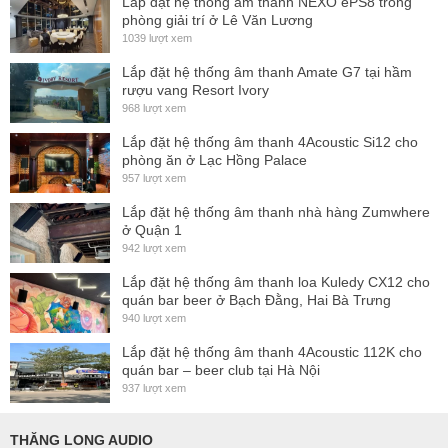
Lắp đặt hệ thống ấm thanh NEXO ePS8 trong
Woofer Cone Treatment: TWP Waterproof Both Sides
phòng giải trí ở Lê Văn Lương
1039 lượt xem
Recommended Enclosure: 100.0 dm3 (3.53 ft3)
Recommended Tuning:47 Hz
Lắp đặt hệ thống âm thanh Amate G7 tại hầm
rượu vang Resort Ivory
Parameters
968 lượt xem
Resonance Frequency: 37 Hz
Lắp đặt hệ thống âm thanh 4Acoustic Si12 cho
Re: 5.3 Ω
phòng ăn ở Lạc Hồng Palace
957 lượt xem
Qes: 0.24
Lắp đặt hệ thống âm thanh nhà hàng Zumwhere
Qms: 4.5
ở Quận 1
Qts: 0.22
942 lượt xem
Vas: 195.0 dm3 (6.8 ft3)
Lắp đặt hệ thống âm thanh loa Kuledy CX12 cho
Sd: 855.0 cm2 (132.5 in2)
quán bar beer ở Bạch Đằng, Hai Bà Trưng
940 lượt xem
η₀: 4.1 %
Lắp đặt hệ thống âm thanh 4Acoustic 112K cho
Xmax: 7.0 mm
quán bar – beer club tại Hà Nội
Xvar: 9.0 mm
937 lượt xem
Mms: 96.0 g
Bl: 22.5 Txm
THĂNG LONG AUDIO