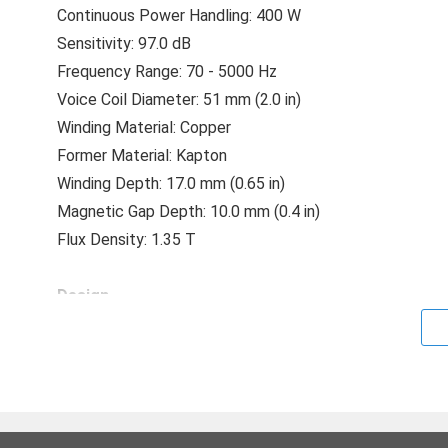
Continuous Power Handling: 400 W
Sensitivity: 97.0 dB
Frequency Range: 70 - 5000 Hz
Voice Coil Diameter: 51 mm (2.0 in)
Winding Material: Copper
Former Material: Kapton
Winding Depth: 17.0 mm (0.65 in)
Magnetic Gap Depth: 10.0 mm (0.4 in)
Flux Density: 1.35 T
Design
Surround Shape: Double Roll
Cone Shape: Exponential
Magnet Material: Ferrite
Spider: Single
Pole Design: T-Pole