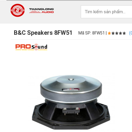
B&C Speakers 8FW51
Mã SP: 8FW51 |
(