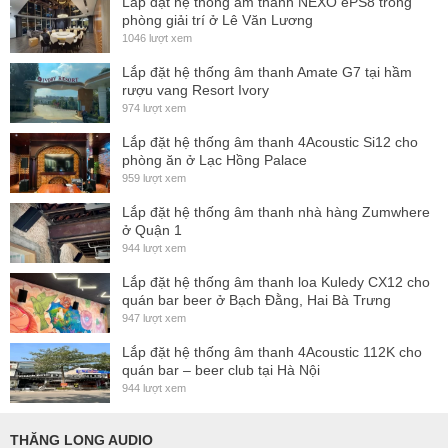
Lắp đặt hệ thống ấm thanh NEXO ePS8 trong
độ được chọn)
phòng giải trí ở Lê Văn Lương
1046 lượt xem
Lên đến 28 ngôn ngữ được dịch (các kênh phiên dịch)
Lắp đặt hệ thống âm thanh Amate G7 tại hầm
Giao diện điều khiển camera
rượu vang Resort Ivory
Hai chế độ bầu cử với kiểm đếm tự động (có / không /
974 lượt xem
abstention hoặc một trong số năm)
Lắp đặt hệ thống âm thanh 4Acoustic Si12 cho
Sáu ổ cắm RJ 45 cho sáu đường cáp với tối đa 20 đầu
phòng ăn ở Lạc Hồng Palace
959 lượt xem
cuối mỗi
Lắp đặt hệ thống âm thanh nhà hàng Zumwhere
Hai đầu vào XLR-3F cân bằng biến áp
ở Quận 1
Một biến áp XLR-3M cân bằng đầu ra cho ngôn ngữ sàn
944 lượt xem
(kênh hội nghị)
Lắp đặt hệ thống âm thanh loa Kuledy CX12 cho
Sáu đầu ra không cân bằng trên đầu nối Sub-D 15 chân
quán bar beer ở Bạch Đằng, Hai Bà Trưng
947 lượt xem
cho ngôn ngữ sàn và năm bản dịch
Lắp đặt hệ thống âm thanh 4Acoustic 112K cho
Ổ cắm "Master Out", "Slave In" và "Slave Out" RJ 45
quán bar – beer club tại Hà Nội
cho các đơn vị trung tâm xếp chồng
944 lượt xem
Ổ cắm RJ 45 "Data Out" cho thiết bị đầu ra analog SDC
8200 AO
THĂNG LONG AUDIO