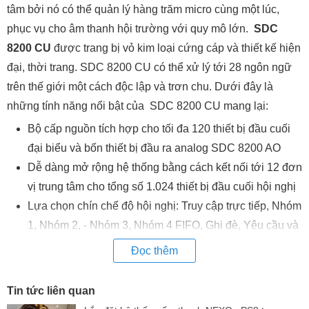
tâm bởi nó có thể quản lý hàng trăm micro cùng một lúc,
phục vụ cho âm thanh hội trường với quy mô lớn.
SDC
8200 CU
được trang bị vỏ kim loại cứng cáp và thiết kế hiện
đại, thời trang. SDC 8200 CU có thể xử lý tới 28 ngôn ngữ
trên thế giới một cách độc lập và trơn chu. Dưới đây là
những tính năng nổi bật của SDC 8200 CU mang lại:
Bộ cấp nguồn tích hợp cho tối đa 120 thiết bị đầu cuối
đại biểu và bốn thiết bị đầu ra analog SDC 8200 AO
Dễ dàng mở rộng hệ thống bằng cách kết nối tới 12 đơn
vị trung tâm cho tổng số 1.024 thiết bị đầu cuối hội nghị
Lựa chọn chín chế độ hội nghị: Truy cập trực tiếp, Nhóm
1, Nhóm 2, - Nhóm 3, Nhóm 4 FIFO, Ghi đè, Yêu cầu và
Yêu cầu Không Xóa
Đọc thêm
Một chế độ bổ sung chỉ với điều khiển PC: Không yêu
cầu
Tin tức liên quan
Tối đa 15 micrô trực tiếp đồng thời (tùy thuộc vào chế