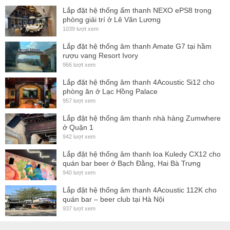
Lắp đặt hệ thống ấm thanh NEXO ePS8 trong
phòng giải trí ở Lê Văn Lương
1039 lượt xem
Chân loa Bose UFS-20
được làm từ kim loại cao cấp nên có
Lắp đặt hệ thống âm thanh Amate G7 tại hầm
rượu vang Resort Ivory
độ bền cao.
Đảm bảo
loa được an toàn tuyệt đối.
966 lượt xem
Lắp đặt hệ thống âm thanh 4Acoustic Si12 cho
phòng ăn ở Lạc Hồng Palace
957 lượt xem
Lắp đặt hệ thống âm thanh nhà hàng Zumwhere
ở Quận 1
942 lượt xem
Lắp đặt hệ thống âm thanh loa Kuledy CX12 cho
quán bar beer ở Bạch Đằng, Hai Bà Trưng
940 lượt xem
Lắp đặt hệ thống âm thanh 4Acoustic 112K cho
Không những thế, chân loa còn được thiết kế để có thể giấu
quán bar – beer club tại Hà Nội
được dây nối loa giúp
đảm bảo
tính thẩm mĩ cũng như
937 lượt xem
không gây ra các sự cố ngoài mong muốn khi dây loa gặp