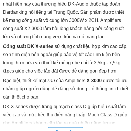
nhất hiện nay của thương hiệu DK-Audio thuộc tập đoàn
Dardanking nổi tiếng tại Trung Quốc. Sản phẩm được thiết
kế mang
cô
ng suất vô cùng lớn 3000W x 2CH. Amplifiers
cỗng suất X2-3000 làm hài lòng khách hàng bởi
cô
ng suất
lớn và những tính năng vượt trội mà nó mang lại.
Cô
ng suất DK X-series
sử dụng chất liệu hợp kim cao cấp,
sơn tĩnh điện bên ngoài giúp bảo vệ tốt các linh kiện bên
trong, hơn nữa với thiết kế mỏng nhẹ chỉ từ 3,5kg - 7,5kg
/1pcs giúp cho việc lắp đặt được dễ dàng gọn đẹp hơn.
Đặc biệt, thiết kế mặt
sau
của Amplifiers
X-3000
được tối ưu
nhằm giúp người dùng dễ dàng sử dụng, có thông tin chi tiết
cần thiết cho bạn.
DK X-series được trang bị mạch class D giúp hiệu suất làm
việc cao và mức tiêu thụ điện năng thấp. Mạch Class D giúp
cho Amplifiers không cần tỏa ra quá nhiều năng lượng