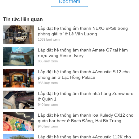
nhưng vẫn ổn định và
hiệu quả
đem đến sự hiện đại cho
Đọc thêm
dòng sản phẩm.
Với bộ lọc nguồn xung
cô
ng suất cao giúp hoạt động tốt ở
Tin tức liên quan
điện thế dải rộng từ 150v-280v mà không ảnh hưởng đến tín
Lắp đặt hệ thống ấm thanh NEXO ePS8 trong
phòng giải trí ở Lê Văn Lương
hiệu
cô
ng suất đầu ra.
1039 lượt xem
Với khả năng tản nhiệt tốt ic
cô
ng suất chịu tải cao giúp đạt
Lắp đặt hệ thống âm thanh Amate G7 tại hầm
được tối đa
cô
ng suất đầu ra cho loa lên đến 90%.
rượu vang Resort Ivory
965 lượt xem
Cô
ng suất U1 DK X-series cho khả năng bền bỉ hoạt động
Lắp đặt hệ thống âm thanh 4Acoustic Si12 cho
tốt đa dạng trong nhiều môi trường. Khả năng tái tạo lại âm
phòng ăn ở Lạc Hồng Palace
thanh sạch hơn mạnh hơn tốt hơn so với các loại amply
956 lượt xem
nguồn biến áp.
Lắp đặt hệ thống âm thanh nhà hàng Zumwhere
ở Quận 1
Với thiết kế nguồn xung kèm nhiều rất nhiều tụ lọc nguồn
940 lượt xem
hiệu suất cao giúp tiếng ra loa không bị sôi ù hay méo tiếng
Lắp đặt hệ thống âm thanh loa Kuledy CX12 cho
do cộng hưởng từ như nguồn biến áp.
quán bar beer ở Bạch Đằng, Hai Bà Trưng
940 lượt xem
Amplifiers công suất DK có khả năng phối ghép tốt với vang
Lắp đặt hệ thống âm thanh 4Acoustic 112K cho
số, loa karaoke
cô
ng suất lớn có mặt trên thị trường hiện