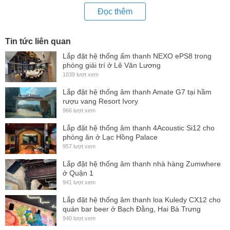
Đọc thêm
Logo VTA màu trắng cùng hệ thống núm vặn được bố trí ở
giữa tạo điểm nhấn cho thiết bị thêm nổi bật hơn. Công tắc
Tin tức liên quan
bât- tắt dễ dàng cùng hệ thống các bóng đèn Led hiển tín
Lắp đặt hệ thống ấm thanh NEXO ePS8 trong
hiệu ( Signal), bóng báo nguồn , công suất, mạch bảo vệ (
phòng giải trí ở Lê Văn Lương
On, Clip, Proteck) cho người dùng dễ dàng sử dụng cũng
1039 lượt xem
như biết được hiện trạng hoạt động của sản phẩm.
Lắp đặt hệ thống âm thanh Amate G7 tại hầm
rượu vang Resort Ivory
VTA-VT1600 được trang bị : Cổng đầu vào XLR (Canon)
966 lượt xem
thông dụng, dễ kết nối với những với các thiết bị xử lý âm
Lắp đặt hệ thống âm thanh 4Acoustic Si12 cho
thanh như mixer bàn, vang số, amply. Cổng âm thanh ra loa
phòng ăn ở Lạc Hồng Palace
karaoke là Speakon (Neutrik) cho âm thanh ra chất lượng
957 lượt xem
nhất, chuẩn nhất.
Lắp đặt hệ thống âm thanh nhà hàng Zumwhere
ở Quận 1
Ngoài chức năng chính là khuếch đại công
941 lượt xem
suất, Amplifiers VTA VT-1600 còn hỗ trợ chức năng xử lý
Lắp đặt hệ thống âm thanh loa Kuledy CX12 cho
âm thanh mang đến cho người nghe những dải âm rõ ràng,
quán bar beer ở Bạch Đằng, Hai Bà Trưng
940 lượt xem
chi tiết và trong trẻo hơn. Ngoài ra, đặc biệt khi kết hợp kéo