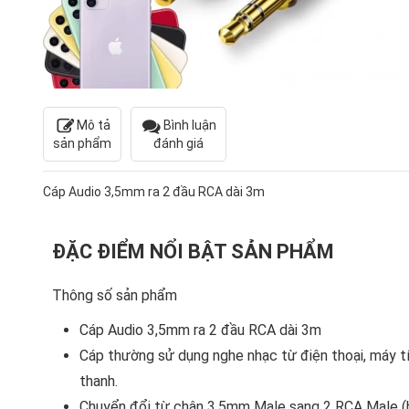
Mô tả
Bình luận
sản phẩm
đánh giá
Cáp Audio 3,5mm ra 2 đầu RCA dài 3m
ĐẶC ĐIỂM NỔI BẬT SẢN PHẨM
Thông số sản phẩm
Cáp Audio 3,5mm ra 2 đầu RCA dài 3m
Cáp thường sử dụng nghe nhạc từ điện thoại, máy tí
thanh.
Chuyển đổi từ chân 3.5mm Male sang 2 RCA Male (